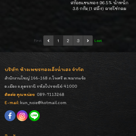
สร้อยแขนทอง 96.5% น้ำหนัก
3.8 กรัม (1 สลึง) ลายโซ่กลม
ห้อยตุ้งติ้งหัวใจ ใส่สวยน่ารัก
ค่ะ
1
2
3
First
Last
บริษัท ห้างเพชรทองเอ็งน่ำเฮง จำกัด
สำนักงานใหญ่ 166-168 ถ.โพศรี ต.หมากแข้ง
อ.เมือง จ.อุดรธานี รหัสไปรษณีย์ 41000
ติดต่อ คุณหน่อย
089-7113268
E-mail:
kun_noie@hotmail.com