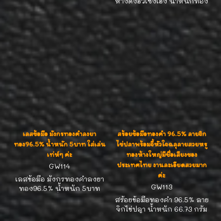
ห้างดังฮั่วเซ่งเฮง น้ำหนักทอง
47.8 กรัม และ 46.2 กรัม (สาม
บาทกว่าทั้งสองเส้นค่ะ) ลาย
จิกไข่ปลางานสวยละเอียด
ความยาว 16.5 ซม. ทั้งสองเส้น
ค่ากำเหน็จไม่แพงราคาขายส่ง
ที่ ห้างทองเอ็งน่ำเฮง
สำนักงานใหญ่ ค้าส่งค่ะ
เลสข้อมือ มังกรทองคำลงยา
สร้อยข้อมือทองคำ 96.5% ลายจิก
ทอง96.5% น้ำหนัก 5บาท ใส่เล่น
ไข่ปลาพร้อมจี้หัวใจฉลุลายสวยหรู
เท่ห์ๆ ค่ะ
ทองห้างใหญ่มีชื่อเสียงของ
ประเทศไทย งานละเอียดสวยมาก
GW114
ค่ะ
เลสข้อมือ มังกรทองคำลงยา
GW113
ทอง96.5% น้ำหนัก 5บาท
ราคาโปรโมชั่น วัดใจใครไว
สร้อยข้อมือทองคำ 96.5% ลาย
ก่อนได้ใส่เล่นเท่ห์ๆ ก่อนใครๆ
จิกไข่ปลา น้ำหนัก 66.73 กรัม
ค่ะ
พร้อมจี้หัวใจทองคำ 96.5%