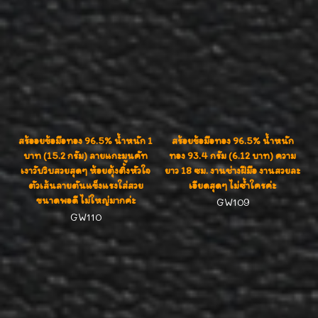
สร้ออยข้อมือทอง 96.5% น้ำหนัก 1
สร้อยข้อมือทอง 96.5% น้ำหนัก
บาท (15.2 กรัม) ลายแกะมูนคัท
ทอง 93.4 กรัม (6.12 บาท) ความ
เงาวับวิบสวยสุดๆ ห้อยตุ้งติ้งหัวใจ
ยาว 18 ซม. งานช่างฝีมือ งานสวยละ
ตัวเส้นลายตันแข็งแรงใส่สวย
เอียดสุดๆ ไม่ซ้ำใครค่ะ
ขนาดพอดี ไม่ใหญ่มากค่ะ
GW109
GW110