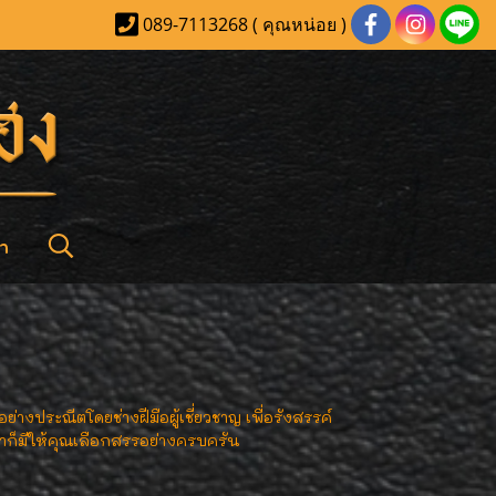
089-7113268 ( คุณหน่อย )
า
ระณีตโดยช่างฝีมือผู้เชี่ยวชาญ เพื่อรังสรรค์
าก็มีให้คุณเลือกสรรอย่างครบครัน