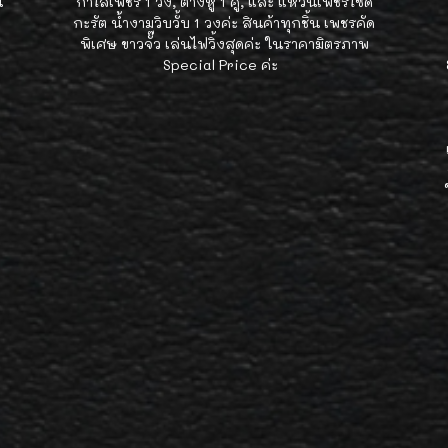
น
กำไลเพชร 1 วง, ต่างหู 1 คู่, และ แหวนเพชรไซด์
กะรัต น้ำงามวิบวั้บ 1 วงค่ะ สินค้าทุกชิ้น เพชรคัด
พิเศษ ขาวจั๊ว เล่นไฟวิ้งสุดค่ะ ในราคามิตรภาพ
Special Price ค่ะ