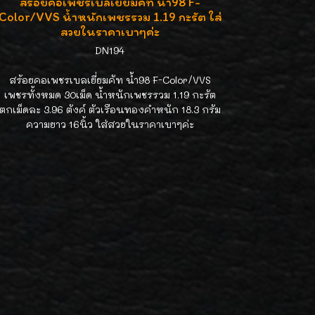
สร้อยคอเพชรเบลเยี่ยมคัท น้ำ98 F-
Color/VVS น้ำหนักเพชรรวม 1.19 กะรัต ใส่
สวยในราคาเบาๆค่ะ
DN194
สร้อยคอเพชรเบลเยี่ยมคัท น้ำ98 F-Color/VVS
เพชรทั้งหมด 30เม็ด น้ำหนักเพชรรวม 1.19 กะรัต
ตกเม็ดละ 3.96 ตังค์ ตัวเรือนทองคำหนัก 18.3 กรัม
ความยาว 16นิ้ว ใส่สวยในราคาเบาๆค่ะ