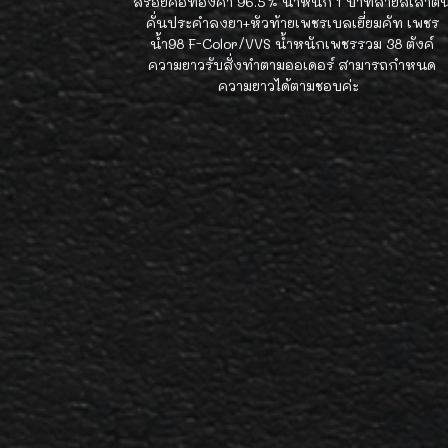
สร้อยคอทองคำ 96.5% น้ำหนัก 1 บาทลายสี่เสาตั
คั่นประคำลงยา+หัวท้ายเพชรเบลเยี่ยมคัท เพชร
น้ำ98 F-Color/VVS น้ำหนักเพชรรวม 38 ตังค์
ความยาวรับสั่งทำตามออเดอร์ สามารถกำหนด
ความยาวได้ตามชอบค่ะ