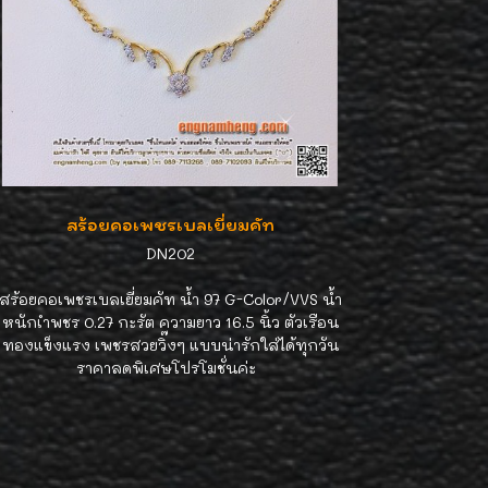
สร้อยคอเพชรเบลเยี่ยมคัท
DN202
สร้อยคอเพชรเบลเยี่ยมคัท น้ำ 97 G-Color/VVS น้ำ
หนักเำพชร 0.27 กะรัต ความยาว 16.5 นิ้ว ตัวเรือน
ทองแข็งแรง เพชรสวยวิ๊งๆ แบบน่ารักใส่ได้ทุกวัน
ราคาลดพิเศษโปรโมชั่นค่ะ