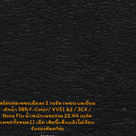
สร้อยคอเพชรเม็ดละ 2 กะรัต เพชรเบลเยี่ยม
คัทน้ำ 98% F-Color/ VVS1 &2 / 3EX /
None Flu น้ำหนักเพชรรวม 22.44 กะรัต
เพชรทั้งหมด11 เม็ด เส้นนี้เห็นแล้วไม่เงียบ
รับรองช๊อต!!ค่ะ