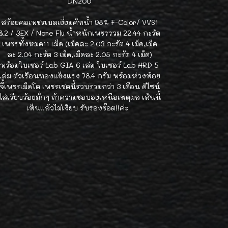
DN200
สร้อยคอเพชรเบลเยี่ยมคัทน้ำ 98% F-Color/ VVS1
&2 / 3EX / None Flu น้ำหนักเพชรรวม 22.44 กะรัต
เพชรทั้งหมด11 เม็ด (เม็ดละ 2.03 กะรัต 4 เม็ด,เม็ด
ละ 2.04 กะรัต 3 เม็ด,เม็ดละ 2.05 กะรัต 4 เม็ด)
พร้อมใบเซอร์ Lab GIA 6 เล่ม ใบเซอร์ Lab HRD 5
เล่ม ตัวเรือนทองแข็งแรง 78.4 กรัม พร้อมห่วงห้อย
จี้เพชรเม็ดโต เพชรเซตนี้รวบรวมกว่า 3 เดือน ดีไซน์
ใส่เรียบร้อยมั่กๆ ถ้าความชอบอยู่เหนือเหตุผล เส้นนี้
เห็นแล้วไม่เงียบ รับรองช๊อต!!ค่ะ