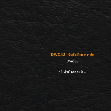
DW033-กำลังอัพเดทค่ะ
DW033
กำลังอัพเดทค่ะ...