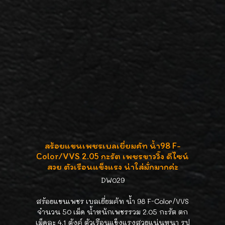
สร้อยแขนเพชรเบลเยี่ยมคัท น้ำ98 F-
Color/VVS 2.05 กะรัต เพชรขาววิ๊ง ดีไซน์
สวย ตัวเรือนแข็งแรง น่าใส่มั่กมากค่ะ
DW029
สร้อยแขนเพชร เบลเยี่ยมคัท น้ำ 98 F-Color/VVS
จำนวน 50 เม็ด น้ำหนักเพชรรวม 2.05 กะรัต ตก
เม็ดละ 4.1 ตังค์ ตัวเรือนแข็งแรงสวยแน่นหนา รูป