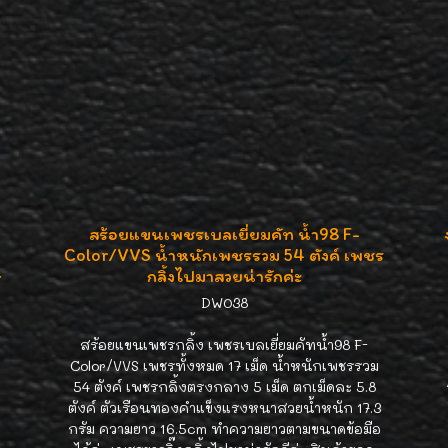
สร้อยแขนเพชรเบลเยี่ยมคัท น้ำ98 F-
Color/VVS น้ำหนักเพชรรวม 54 ตังค์ เพชร
ษ
กลิ้งไปมาสวยน่ารักค่ะ
DW038
สร้อยแขนเพชรกลิ้ง เพชรเบลเยี่ยมคัทน้ำ98 F-
Color/VVS เพชรทั้งหมด 17 เม็ด น้ำหนักเพชรรวม
54 ตังค์ เพชรกลิ้งตรงกลาง 5 เม็ด ตกเม็ดละ 5.8
ตังค์ ตัวเรือนทองคำแข็งแรงหนาสวยน้ำหนัก 17.3
กรัม ความยาว 16.5cm ทำความยาวตามขนาดข้อมือ