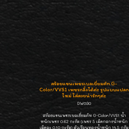
สร้อยแขนเพชรเบลเยี่ยมคัท G-
Color/VVS1 เพชรกลิ้งได้ค่ะ รูปแบบแปลก
ใหม่ ใส่สวยน่ารักๆค่ะ
DW030
สร้อยแขนเพชรเบลเยี่ยมคัท G-Color/VVS1 น้ำ
หนักเพชร 0.62 กะรัต (เพชร 5 เม็ดกลางน้ำหนัก
เม็ดละ 0.10 กะรัต) ตัวเรือนทองน้ำหนัก 14.5 กรัม