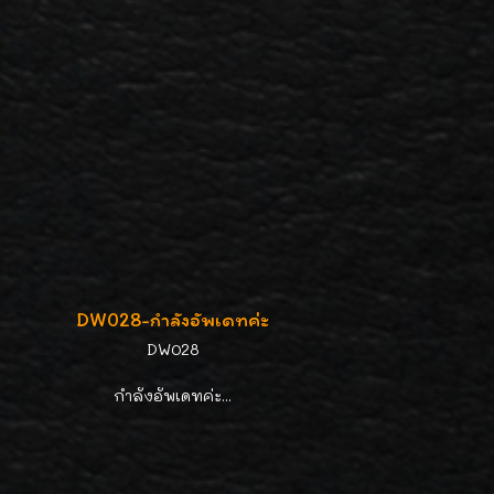
DW028-กำลังอัพเดทค่ะ
DW028
กำลังอัพเดทค่ะ...