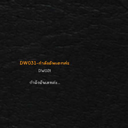
DW031-กำลังอัพเดทค่ะ
DW031
กำลังอัพเดทค่ะ...