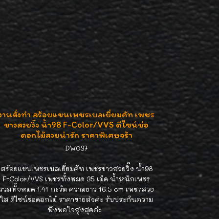
งานสั่งทำ สร้อยแขนเพชรเบลเยี่ยมคัท เพชร
ขาวสวยวิ๊ง น้ำ98 F-Color/VVS ดีไซน์ช่อ
ดอกไม้สวยน่ารัก ราคาพิเศษจร้า
DW037
สร้อยแขนเพชรเบลเยี่ยมคัท เพชรขาวสวยวิ๊ง น้ำ98
F-Color/VVS เพชรทั้งหมด 35 เม็ด น้ำหนักเพชร
รวมทั้งหมด 1.41 กะรัต ความยาว 16.5 cm เพชรสวย
ใส ดีไซน์ช่อดอกไม้ ราคาขายส่งค่ะ รับประกันความ
พึงพอใจสูงสุดค่ะ