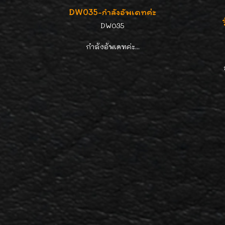
DW035-กำลังอัพเดทค่ะ
DW035
กำลังอัพเดทค่ะ...