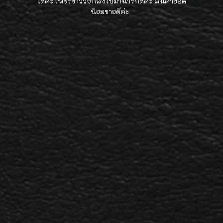
ได้ค่ะ เพชรขาววิ๊งกลิ้งไปมาน่ารักดีค่ะ สินค้ายอด
นิยมขายดีค่ะ