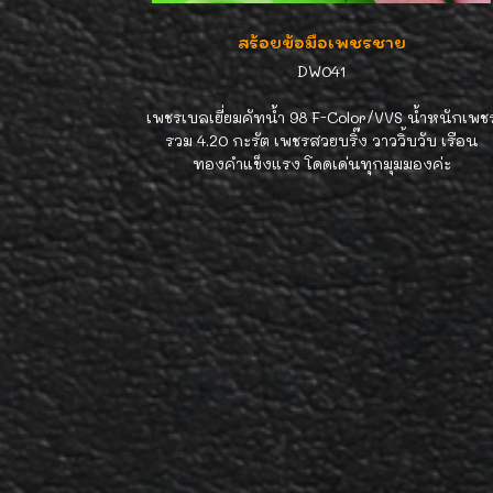
สร้อยข้อมือเพชรชาย
DW041
เพชรเบลเยี่ยมคัทน้ำ 98 F-Color/VVS น้ำหนักเพช
รวม 4.20 กะรัต เพชรสวยบริ๊ง วาววิ้บวับ เรือน
ทองคำแข็งแรง โดดเด่นทุกมุมมองค่ะ