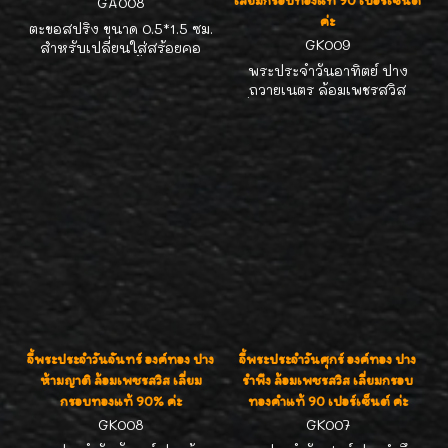
เลี่ยมกรอบทองแท้ 90 เปอร์เซ็นต์
GA008
ค่ะ
ตะขอสปริง ขนาด 0.5*1.5 ซม.
GK009
สำหรับเปลี่ยนใส่สร้อยคอ
เปิด-ปิด สะดวก น้ำหนัก 1.04
พระประจำวันอาทิตย์ ปาง
กรัมค่ะ
ถวายเนตร ล้อมเพชรสวิส
เลี่ยมกรอบทองแท้90% ขนาด
น่ารักดี กว้าง1.7 ซม. สูง2.5
ซม. ห้อยกับสร้อยขนาด 2
สลึง- 1บาท ได้สวยๆค่ะ
จี้พระประจำวันจันทร์ องค์ทอง ปาง
จี้พระประจำวันศุกร์ องค์ทอง ปาง
ห้ามญาติ ล้อมเพชรสวิส เลี่ยม
รำพึง ล้อมเพชรสวิส เลี่ยมกรอบ
กรอบทองแท้ 90% ค่ะ
ทองคำแท้ 90 เปอร์เซ็นต์ ค่ะ
GK008
GK007