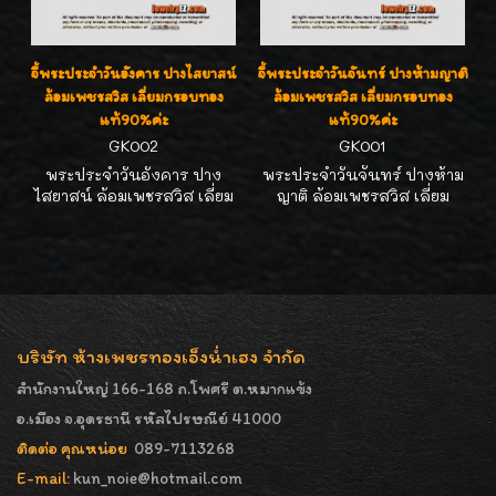
จี้พระประจำวันอังคาร ปางไสยาสน์
จี้พระประจำวันจันทร์ ปางห้ามญาติ
ล้อมเพชรสวิส เลี่ยมกรอบทอง
ล้อมเพชรสวิส เลี่ยมกรอบทอง
แท้90%ค่ะ
แท้90%ค่ะ
GK002
GK001
พระประจำวันอังคาร ปาง
พระประจำวันจันทร์ ปางห้าม
ไสยาสน์ ล้อมเพชรสวิส เลี่ยม
ญาติ ล้อมเพชรสวิส เลี่ยม
กรอบทองแท้90% ขนาดน่ารัก
กรอบทองแท้90% ขนาดน่ารัก
กว้าง2.0 ซม. สูง2.5 ซม. ห้อย
ดี กว้าง1.7 ซม. สูง2.5 ซม. ห้อย
กับสร้อยขนาด 2 สลึง- 1บาท
กับสร้อยขนาด 2 สลึง- 1บาท
ได้สวยๆ เหมาะเป็นของขวัญ
ได้สวยๆค่ะ
ของฝากค่ะ
บริษัท ห้างเพชรทองเอ็งน่ำเฮง จำกัด
สำนักงานใหญ่ 166-168 ถ.โพศรี ต.หมากแข้ง
อ.เมือง จ.อุดรธานี รหัสไปรษณีย์ 41000
ติดต่อ คุณหน่อย
089-7113268
E-mail:
kun_noie@hotmail.com