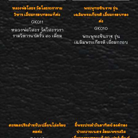
หลวงพ่อโสธร วัดโสธรวราราม
พระพุทธชินราช รุ่น
วิหาร เลี่ยมกรอบทองแท้ค่ะ
เฉลิมพระเกียรติ เลี่ยมกรอบทอง
ค่ะ
GK011
GK010
หลวงพ่อโสธร วัดโสธรวรา
รามวิหารแปดริ้ว ๔๐ เลี่ยม
พระพุทธชินราช รุ่น
กรอบทองค่ะ รูปทรงหยดน้ำ
เฉลิมพระเกียรติ เลี่ยมกรอบ
สวย พิมพ์ชัดเจนค่ะ
ทองแท้ เหมาะสำหรับเป็นของ
ขวัญ มีค่ามีความหมายดีมากๆๆ
ค่ะ
ตะขอสปริงสำหรับเปลี่ยนใส่สร้อย
จี้พระประจำวันอาทิตย์ องค์ทอง
คอค่ะ
ปางถวายเนตร ล้อมเพชรสวิส