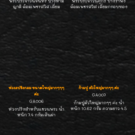
พระประจำวันจันทร์ ปางห้าม
พระประจำวันศุกร์ ปางรำพึง
ญาติ ล้อมเพชรสวิส เลี่ยม
ล้อมเพชรสวิส เลี่ยมกรอบทอง
กรอบทองแท้90% ขนาดน่ารัก
แท้90% ขนาด กว้าง1.8 ซม.
ดี กว้าง1.7 ซม. สูง2.5 ซม. ห้อย
สูง2.8 ซม. ห้อยกับสร้อยขนาด
กับสร้อยขนาด 2 สลึง- 1บาท
2 สลึง- 1บาท ได้สวยๆ เหมาะ
ได้สวยๆค่ะ
เป็นของขวัญของฝาก น่ารักดี
ค่ะ
ห่วงสปริงกลม ขนาดใหญ่มากๆๆๆ
ก้ามปู ตัวใหญ่มากๆๆ ค่ะ
ค่ะ
GA007
GA006
ก้ามปูตัวใหญ่มากๆๆ ค่ะ น้ำ
หนัก 10.62 กรัม ความยาว 4.5
ห่วงปริงสำหรับแขวนพระ น้ำ
ซม. สปริงแน่นหมุนได้รอบตัว
หนัก 7.4 กรัมเส้นผ่า
ค่ะ
ศูนย์กลางประมาณ 2.2 ซม.
สปริงแน่นมากค่ะ