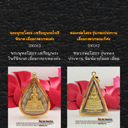
พระพุทธโสธร-เหรียญพระไพรี
หลวงพ่อโสธร รุ่นทองประทาน
พินาศ เลี่ยมกรอบทองค่ะ
เลี่ยมกรอบทองแท้ค่ะ
GK013
GK012
พระพุทธโสธร-เหรียญพระ
หลวงพ่อโสธร รุ่นทอง
ไพรีพินาศ เลี่ยมกรอบทองค่ะ
ประทาน พิมพ์องค์ลอย เลี่ยม
เหรียญสวยมากๆ ค่ะ เหมาะ
กรอบทองแท้ค่ะ ใส่ได้กับ
สำหรับให้เป็นของขวัญให้
สร้อยคอทองน้ำหนัก 1 บาท
ความหมายที่่ดีมากๆ ค่ะ
หรือ 2 บาท สวยค่ะ