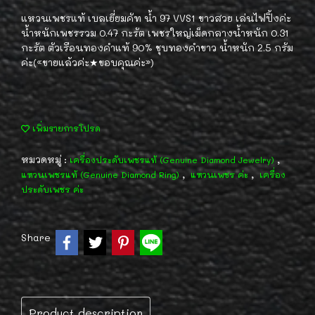
แหวนเพชรแท้ เบลเยี่ยมคัท น้ำ 97 VVS1 ขาวสวย เล่นไฟปิ้งค่ะ
น้ำหนักเพชรรวม 0.47 กะรัต เพชรใหญ่เม็ดกลางน้ำหนัก 0.31
กะรัต ตัวเรือนทองคำแท้ 90% ชุบทองคำขาว น้ำหนัก 2.5 กรัม
ค่ะ(«ขายแล้วค่ะ★ขอบคุณค่ะ»)
เพิ่มรายการโปรด
หมวดหมู่ :
,
เครื่องประดับเพชรแท้ (Genuine Diamond Jewelry)
,
,
แหวนเพชรแท้ (Genuine Diamond Ring)
แหวนเพชร ค่ะ
เครื่อง
ประดับเพชร ค่ะ
Share
Product description