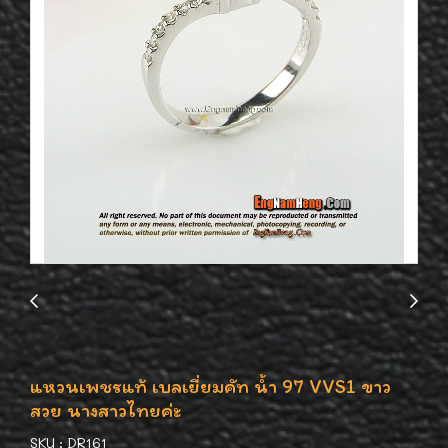
แหวนเพชรแท้ เบลเยี่ยมคัท น้ำ 97 VVS1 ขาว
สวย นางสาวไทยค่ะ
SKU : DR161