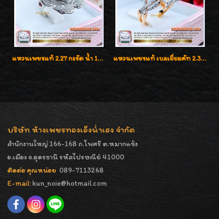
แหวนเพชรแท้ 2.27 กะรัต น้ำ 100% เบลเยี่ยมคัท ลวดลายดอกกุหลาบหรู
แหวนเพชรแท้ เบลเยี่ยมคัท 2.39 กะรัต น้ำ 98 F-Color/VVS ดีไซน์หน้ากว้างหรูเต็มนิ้ว
บริษัท ห้างเพชรทองเอ็งน่ำเฮง จำกัด
สำนักงานใหญ่ 166-168 ถ.โพศรี ต.หมากแข้ง
อ.เมือง จ.อุดรธานี รหัสไปรษณีย์ 41000
ติดต่อ คุณหน่อย
089-7113268
E-mail:
kun_noie@hotmail.com