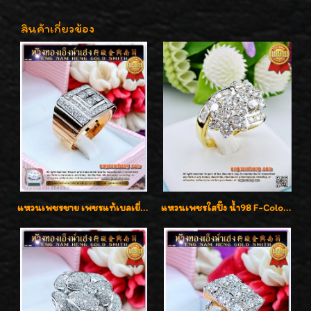
สินค้าเกี่ยวข้อง
แหวนเพชรชาย เพชรแท้เบลเยี่ยมคัท น้ำ100% D-Color/VVS 2.46 กะรัต
แหวนเพชรใสปิ๊ง น้ำ98 F-Color/VVS1 น้ำหนักเพชรรวม 2.56 กะรัต ใส่เต็มนิ้วเพชรเป็นน้ำเป็นเนื้อสวยมากๆค่ะ