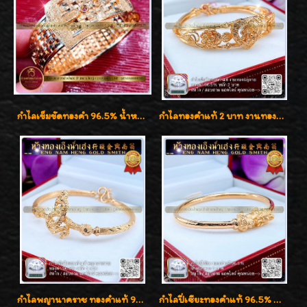
กำไลเข็มขัดทองคำ 96.5% น้ำหนัก 3 บาท หรูหรา สวยมากๆค่ะ
กำไลทองคำแท้ 2 บาท งานทองฉลุลาย ดีไซน์หรูหรา สวยคลาสสิค
กำไลพญานาคราช ทองคำแท้ 96.5% น้ำหนัก 1 บาท เสริมสิริมงคล
กำไลปี่เซียะทองคำแท้ 96.5% น้ำหนัก 1 บาท เสริมโชคลาภ