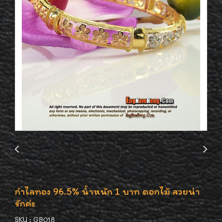
กำไลทอง 96.5% น้ำหนัก 1 บาท ดอกไม้ สวยน่า
รักค่ะ
SKU : GB018