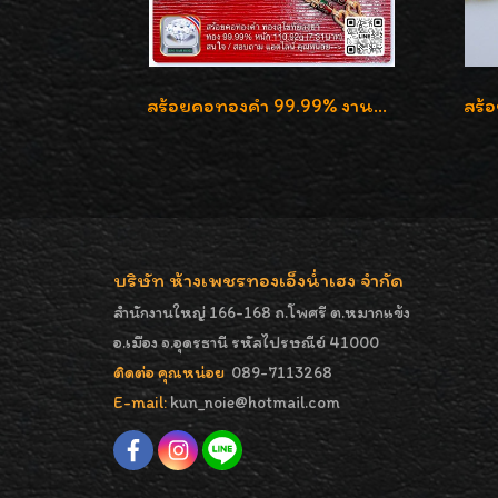
สร้อยคอทองคำ 99.99% งานลงยาสุโขทัยแท้ งานช่างทองโบราณ หรูหรา น่าสะสมค่ะ
บริษัท ห้างเพชรทองเอ็งน่ำเฮง จำกัด
สำนักงานใหญ่ 166-168 ถ.โพศรี ต.หมากแข้ง
อ.เมือง จ.อุดรธานี รหัสไปรษณีย์ 41000
ติดต่อ คุณหน่อย
089-7113268
E-mail:
kun_noie@hotmail.com