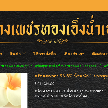
ก
สินค้า
วิธีการสั่งซื้อ
เกี่ยวกับเรา
ติดต่อเร
enuine Gold Jewelry)
สร้อยคอทองคำแท้ (Genuine Gold Necklace)
สร
สร้อยคอทอง 96.5% น้ำหนัก 1 บาทชุบส
SKU : GN027
สร้อยคอทอง 96.5% น้ำหนัก 1 บาท ความยาว 17 น
ค่าแรงไม่แพงค่ะ หลักร้อยเท่านั้นค่ะ