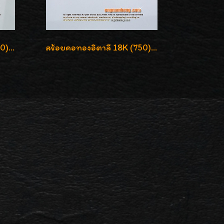
สร้อยคอทองอิตาลี 18K (750) ลายยินตันแกะมูนคัดสวย ลายนี้เงามากๆค่ะ ใส่ทนแข็งแรง
สร้อยคอทองอิตาลี 18K (750) ลายสวยตัดเหลี่ยมคมชัด ใส่สวยน่ารักค่ะ