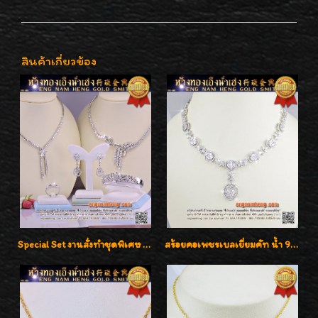
สินค้าเกี่ยวข้อง
Special Set งานสั่งทำชุดพิเศษ เพชรคัดทุกชิ้น สวยหรูหรา ราคามิตรภาพค่ะ
สร้อยคอเพชรเบลเยี่ยมคัท น้ำ 99% E-Color / VVS น้ำหนักเพชรรวม 16.05 กะรัต