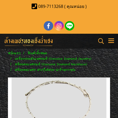
089-7113268 ( คุณหน่อย )
หน้าแรก
สินค้าทั้งหมด
เครื่องประดับเพชรแท้ (Genuine Diamond Jewelry)
สร้อยคอเพชรแท้ (Genuine Diamond Necklace)
สร้อยคอเพชร สาวๆใส่สวย น่ารักมากๆค่ะ