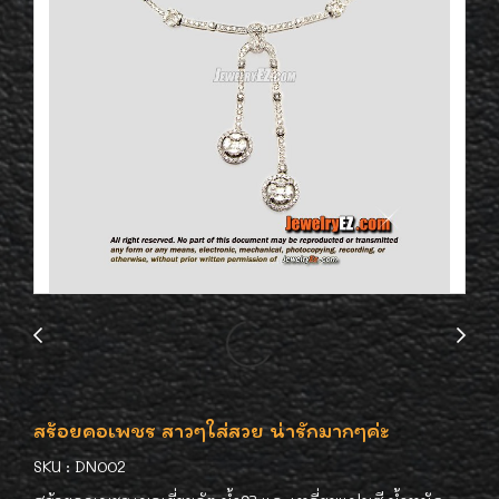
สร้อยคอเพชร สาวๆใส่สวย น่ารักมากๆค่ะ
SKU : DN002