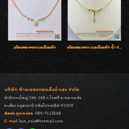
สร้อยคอเพชรเบลเยี่ยมคัท
สร้อยคอเพชร เบลเยี่ยมคัท น้ำ 98% F-Color/VVS รูปแบบหวานใส่สวยดูดีน่ารักสุดๆค่ะ
บริษัท ห้างเพชรทองเอ็งน่ำเฮง จำกัด
สำนักงานใหญ่ 166-168 ถ.โพศรี ต.หมากแข้ง
อ.เมือง จ.อุดรธานี รหัสไปรษณีย์ 41000
ติดต่อ คุณหน่อย
089-7113268
E-mail:
kun_noie@hotmail.com