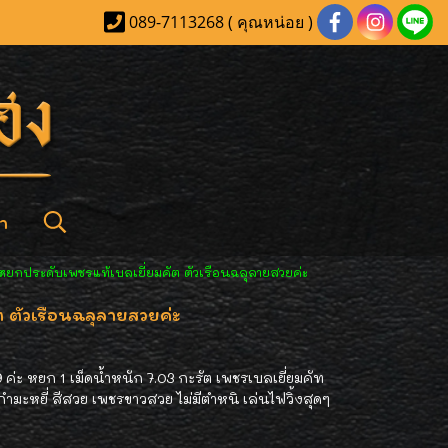
089-7113268 ( คุณหน่อย )
า
ยกประดับเพชรแท้เบลเยี่ยมคัต ตัวเรือนฉลุลายสวยค่ะ
ตัวเรือนฉลุลายสวยค่ะ
่ะ หยก 1 เม็ดน้ำหนัก 7.03 กะรัต เพชรเบลเยี่ยมคัท
ำมะหยี่ สีสวย เพชรขาวสวย ไม่มีตำหนิ เล่นไฟวิ้งสุดๆ