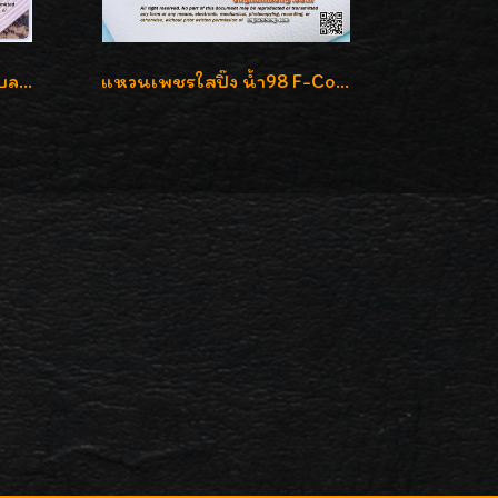
แหวนเพชรชาย เพชรแท้เบลเยี่ยมคัท น้ำ100% D-Color/VVS 2.46 กะรัต
แหวนเพชรใสปิ๊ง น้ำ98 F-Color/VVS1 น้ำหนักเพชรรวม 2.56 กะรัต ใส่เต็มนิ้วเพชรเป็นน้ำเป็นเนื้อสวยมากๆค่ะ