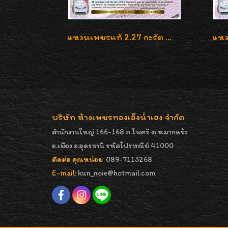
แหวนเพชรแท้ 2.27 กะรัต น้ำ 100% เบลเยี่ยมคัท ลวดลายดอกกุหลาบหรู
บริษัท ห้างเพชรทองเอ็งน่ำเฮง จำกัด
สำนักงานใหญ่ 166-168 ถ.โพศรี ต.หมากแข้ง
อ.เมือง จ.อุดรธานี รหัสไปรษณีย์ 41000
ติดต่อ คุณหน่อย
089-7113268
E-mail:
kun_noie@hotmail.com