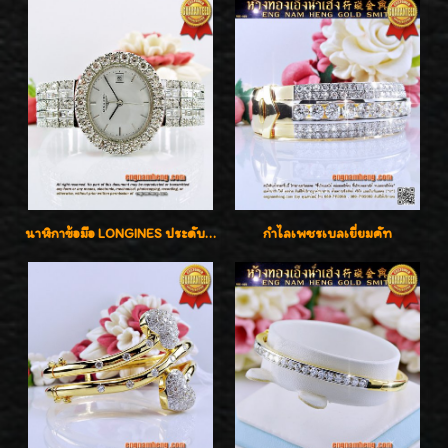
นาฬิกาข้อมือ LONGINES ประดับเพชร 5.20 กะรัต ใส่เล่น ใส่ออกงานหรูหราไฮโซค่ะ
กำไลเพชรเบลเยี่ยมคัท