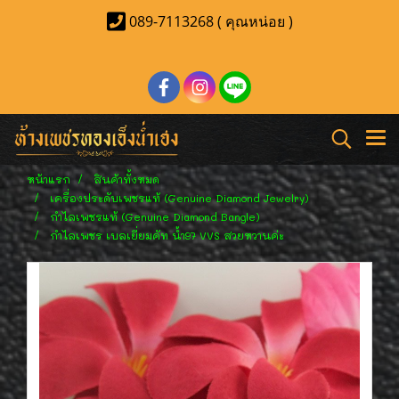
089-7113268 ( คุณหน่อย )
หน้าแรก
สินค้าทั้งหมด
เครื่องประดับเพชรแท้ (Genuine Diamond Jewelry)
กำไลเพชรแท้ (Genuine Diamond Bangle)
กำไลเพชร เบลเยี่ยมคัท น้ำ97 VVS สวยหวานค่ะ