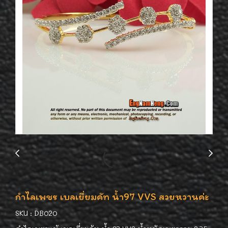
กำไลเพชร เบลเยี่ยมคัท น้ำ97 VVS สวยหวานค่ะ
SKU : DB020