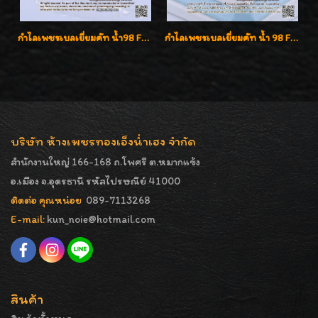
กำไลเพชรเบลเยี่ยมคัท น้ำ98 F-Color/VVS น้ำหนักเพชรรวม 3.00 กะรัต สวยไม่ซ้ำใครค่ะ
กำไลเพชรเบลเยี่ยมคัท น้ำ 98 F-Color/VVS เพชร 22 เม็ด น้ำหนักเพชรรวม 1.97 กะรัต ตัวเรือนตัน หนาแข็งแรง เพชรสวย ขาวจั๊ว ทุกเม็ด เล่นไฟ่วิ้งสุดๆค่ะ เปิดราคาโปรโมชั่น ถูกสุดๆค่ะ
บริษัท ห้างเพชรทองเอ็งน่ำเฮง จำกัด
สำนักงานใหญ่ 166-168 ถ.โพศรี ต.หมากแข้ง
อ.เมือง จ.อุดรธานี รหัสไปรษณีย์ 41000
ติดต่อ คุณหน่อย
089-7113268
E-mail:
kun_noie@hotmail.com
สินค้า