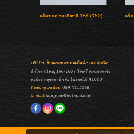
สร้อยคอทองอิตาลี 18K (750) ลายสวยตัดเหลี่ยมคมชัด ใส่สวยน่ารักค่ะ
บริษัท ห้างเพชรทองเอ็งน่ำเฮง จำกัด
สำนักงานใหญ่ 166-168 ถ.โพศรี ต.หมากแข้ง
อ.เมือง จ.อุดรธานี รหัสไปรษณีย์ 41000
ติดต่อ คุณหน่อย
089-7113268
E-mail:
kun_noie@hotmail.com
COPYRIGHT - ENGNA