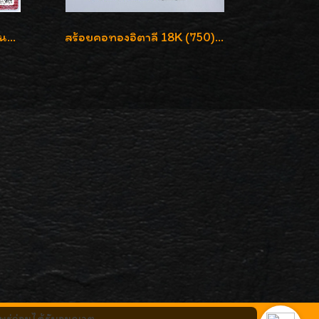
สร้อยคอทองคำ 99.99% งานลงยาสุโขทัยแท้ งานช่างทองโบราณ หรูหรา น่าสะสมค่ะ
สร้อยคอทองอิตาลี 18K (750) ชุบ 3 สี แกะลายสวยรุ่นใหม่ ลายละเอียดเงาวิบวับค่ะ
ร่ก่อนได้รับอนุญาต