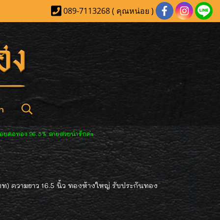
089-7113268 ( คุณหน่อย )
า
้อยคอทอง 96.5% ลายสวยน่ารักค่ะ
าท) ความยาว 16.5 นิ้ว ทองห้างใหญ่ รับประกันทอง