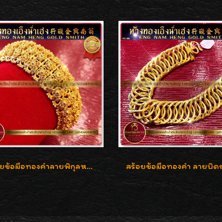
สร้อยข้อมือทองคำลายพิกุลหลังเต่า น้ำหนัก 86.6g ( 5.71 บาท ) หน้ากว้าง 20 มิล