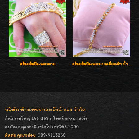
สร้อยข้อมือเพชรชาย
สร้อยข้อมือเพชรเบลเยี่ยมคัท น้ำ 98 F-Color/VVS น้ำหนักเพชร 1.75 กะรัต ตัวเรือนทอง เพชรสวยรูปแบบน่ารัก ใส่สวยมั๊กมากค่ะ
บริษัท ห้างเพชรทองเอ็งน่ำเฮง จำกัด
สำนักงานใหญ่ 166-168 ถ.โพศรี ต.หมากแข้ง
อ.เมือง จ.อุดรธานี รหัสไปรษณีย์ 41000
ติดต่อ คุณหน่อย
089-7113268