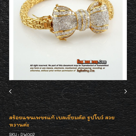
สร้อยแขนเพชรแท้ เบลเยี่ยมคัต รูปโบว์ สวย
หวานค่ะ
SKU : DW002