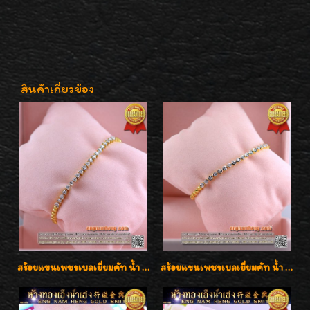
สินค้าเกี่ยวข้อง
สร้อยแขนเพชรเบลเยี่ยมคัท น้ำ 97 G-Color/VVS เพชร 20 เม็ดน้ำหนักเพชร 0.80 กะรัต ใส่สวยน่ารัก ราคาเบาๆ ลดพิเศษค่ะ
สร้อยแขนเพชรเบลเยี่ยมคัท น้ำ 97 G-Color/VVS เพชร 17 เม็ดน้ำหนักเพชร 0.78 กะรัต ตัวเรือนทองน้ำหนัก 9.7 กรัม ใส่สวยน่ารัก ราคาไม่แพงค่ะ