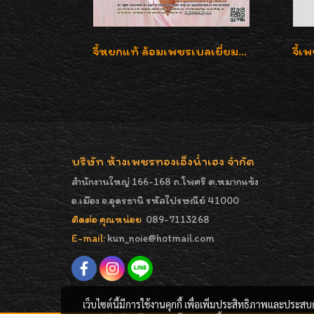
จี้หยกแท้ ล้อมเพชรเบลเยี่ยมคัท ราคาพิเศษไม่แพงค่ะ
บริษัท ห้างเพชรทองเอ็งน่ำเฮง จำกัด
สำนักงานใหญ่ 166-168 ถ.โพศรี ต.หมากแข้ง
อ.เมือง จ.อุดรธานี รหัสไปรษณีย์ 41000
ติดต่อ คุณหน่อย
089-7113268
E-mail:
kun_noie@hotmail.com
เว็บไซต์นี้มีการใช้งานคุกกี้ เพื่อเพิ่มประสิทธิภาพและประส