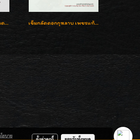
จี้เพชรซีก ทรงกลมเล็ก ขนาดเม็ดกระดุม สวยๆ
เข็มกลัดดอกกุหลาบ เพชรแท้เบลเยี่ยมคัต งานปราณีตค่ะ
นโยบาย
ตั้งค่าคุกกี้
ยอมรับทั้งหมด