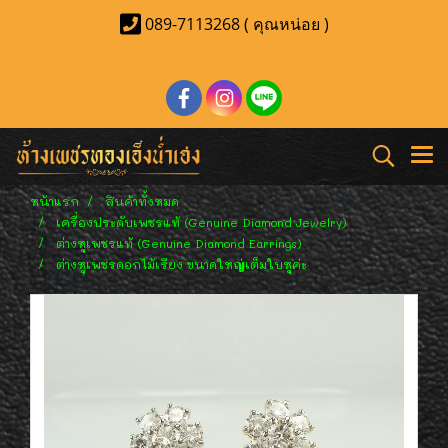
089-7113268 ( คุณหน่อย )
หน้าแรก
สินค้าทั้งหมด
เครื่องประดับเพชรแท้ (Genuine Diamond Jewelry)
ต่างหูเพชรแท้ (Genuine Diamond Earrings)
ต่างหูเพชรดอกไม้เรียง ขนาดใหญ่เต็มใบหูค่ะ