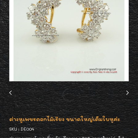
ต่างหูเพชรดอกไม้เรียง ขนาดใหญ่เต็มใบหูค่ะ
SKU : DE004