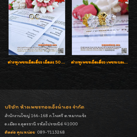
ต่างหูเพชรเม็ดเดี่ยว เม็ดละ 50 สตางค์ คู่ละ 1 กะรัต เพชรเบลเยี่ยมคัท น้ำ 98 F-Color/ VVS2 / 3EX พร้อมใบเซอร์สถาบัน GIA มาตรฐานสากลค่ะ
ต่างหูเพชรเม็ดเดี่ยว เพชรเบลเยี่ยมคัท น้ำ 96 H-Color/IF & VVS2/3EX น้ำหนักเพชรรวม 1.83 กะรัต พร้อมใบเซอร์ LAB GIA & HRD เพชรสวยปิ๊ง ราคาขายส่งค่ะ
บริษัท ห้างเพชรทองเอ็งน่ำเฮง จำกัด
สำนักงานใหญ่ 166-168 ถ.โพศรี ต.หมากแข้ง
อ.เมือง จ.อุดรธานี รหัสไปรษณีย์ 41000
ติดต่อ คุณหน่อย
089-7113268