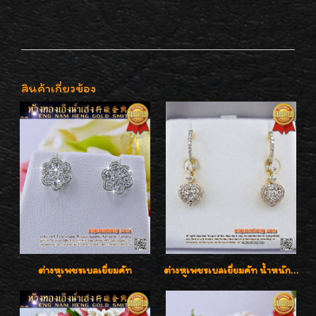
สินค้าเกี่ยวข้อง
ต่างหูเพชรเบลเยี่ยมคัท
ต่างหูเพชรเบลเยี่ยมคัท น้ำหนักเพชร 0.99 กะรัต ต่างหูห้อยตุ้งติ้งหัวใจสวยน่ารักใส่ได้ทุกวันค่ะ