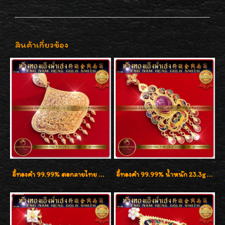
สินค้าเกี่ยวข้อง
จี้ทองคำ 99.99% ตอกลายไทย น้ำหนัก 20.6g ( 1.35 บาททอง ) สวยมากๆค่ะ
จี้ทองคำ 99.99% น้ำหนัก 23.3g งานทองสุโขทัยลงยา ประดับทับทิมน้ำงาม