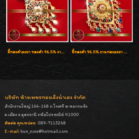
จี้ทองคำลงยา ทองคำ 96.5% งานทองลงยา น้ำหนัก 1 บาท
จี้ทองคำ 96.5% งานทองลงยา น้ำหนัก 1 บาท
บริษัท ห้างเพชรทองเอ็งน่ำเฮง จำกัด
สำนักงานใหญ่ 166-168 ถ.โพศรี ต.หมากแข้ง
อ.เมือง จ.อุดรธานี รหัสไปรษณีย์ 41000
ติดต่อ คุณหน่อย
089-7113268
E-mail:
kun_noie@hotmail.com