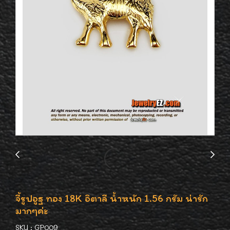
จี้รูปอูฐ ทอง 18K อิตาลี น้ำหนัก 1.56 กรัม น่ารัก
มากๆค่ะ
SKU : GP009