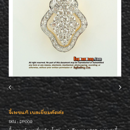
จี้เพชแท้ เบลเยี่ยมคัตค่ะ
SKU : DP009