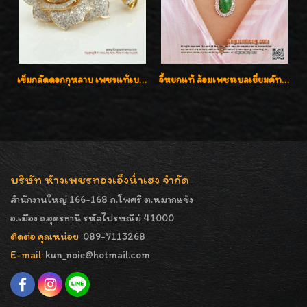
เข็มกลัดดอกกุหลาบ เพชรแท้เบลเยี่ยมคัต งานปราณีตค่ะ
จี้หยกแท้ ล้อมเพชรเบลเยี่ยมคัท ราคาพิเศษไม่แพงค่ะ
บริษัท ห้างเพชรทองเอ็งน่ำเฮง จำกัด
สำนักงานใหญ่ 166-168 ถ.โพศรี ต.หมากแข้ง
อ.เมือง จ.อุดรธานี รหัสไปรษณีย์ 41000
ติดต่อ คุณหน่อย
089-7113268
E-mail:
kun_noie@hotmail.com