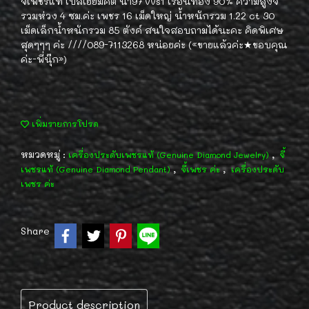
จี้เพชรแท้ เบลเยี่ยมคัต น้ำ97 vvs1 เรือนทอง 90% ความสูงจี้
รวมห่วง 4 ซม.ค่ะ เพชร 16 เม็ดใหญ่ น้ำหนักรวม 1.22 ct 30
เม็ดเล็กน้ำหนักรวม 85 ตังค์ สนใจสอบถามได้นะคะ คิดพิเศษ
สุดๆๆๆ ค่ะ ////089-7113268 หน่อยค่ะ («ขายแล้วค่ะ★ขอบคุณ
ค่ะ-พี่นุ๊ก»)
เพิ่มรายการโปรด
หมวดหมู่ :
,
เครื่องประดับเพชรแท้ (Genuine Diamond Jewelry)
จี้
,
,
เพชรแท้ (Genuine Diamond Pendant)
จี้เพชร ค่ะ
เครื่องประดับ
เพชร ค่ะ
Share
Product description