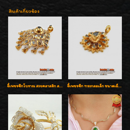
สินค้าเกี่ยวข้อง
จี้เพชรซีกโบราณ สวยคลาสสิก สภาพสมบูรณ์สุดๆค่ะ
จี้เพชรซีก ทรงกลมเล็ก ขนาดเม็ดกระดุม สวยๆ