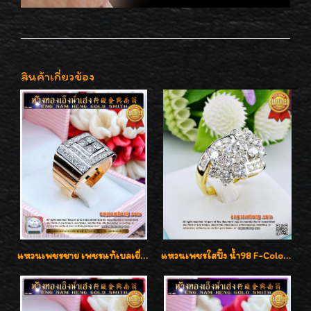
สินค้าเกี่ยวข้อง
แหวนเพชรชาย เพชรแท้เบลเยี่ยมคัท น้ำ100% D-Color/VVS 2.46 กะรัต
แหวนเพชรใสปิ๊ง น้ำ98 F-Color/VVS1 น้ำหนักเพชรรวม 2.56 กะรัต ใส่เต็มนิ้วเพชรเป็นน้ำเป็นเนื้อสวยมากๆค่ะ