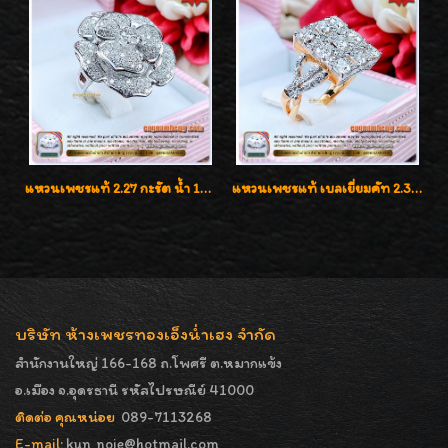
แหวนเพชรแท้ 2.27 กะรัต น้ำ 100% เบลเยี่ยมคัท ลวดลายดอกกุหลาบหรู
แหวนเพชรแท้ เบลเยี่ยมคัท 2.39 กะรัต น้ำ 98 F-Color/VVS ดีไซน์หน้ากว้างหรูเต็มนิ้ว
บริษัท ห้างเพชรทองเอ็งน่ำเฮง จำกัด
สำนักงานใหญ่ 166-168 ถ.โพศรี ต.หมากแข้ง
อ.เมือง จ.อุดรธานี รหัสไปรษณีย์ 41000
ติดต่อ คุณหน่อย
089-7113268
E-mail:
kun_noie@hotmail.com