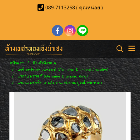
089-7113268 ( คุณหน่อย )
หน้าแรก
สินค้าทั้งหมด
เครื่องประดับเพชรแท้ (Genuine Diamond Jewelry)
แหวนเพชรแท้ (Genuine Diamond Ring)
แหวนเพชรซีก งานโบราณ สวยสมบูรณ์ หายากค่ะ