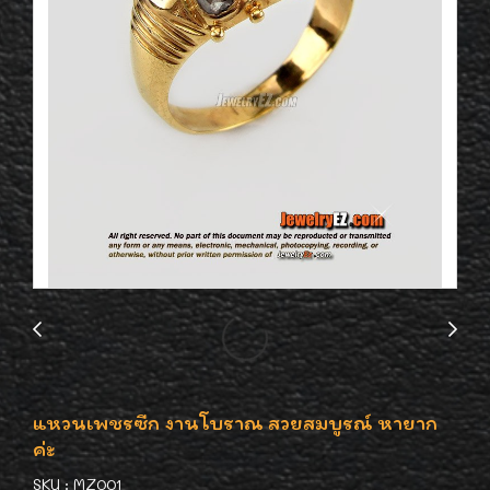
แหวนเพชรซีก งานโบราณ สวยสมบูรณ์ หายาก
ค่ะ
SKU : MZ001