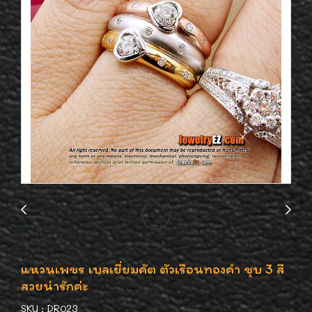
แหวนเพชร เบลเยี่ยมคัต ตัวเรือนทองคำ ชุบ 3 สี
สวยน่ารักค่ะ
SKU : DR023