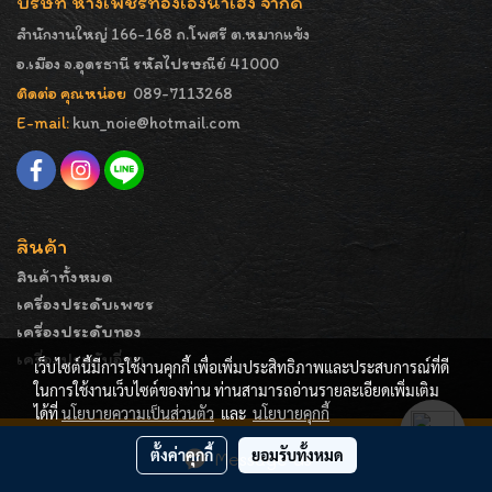
บริษัท ห้างเพชรทองเอ็งน่ำเฮง จำกัด
สำนักงานใหญ่ 166-168 ถ.โพศรี ต.หมากแข้ง
อ.เมือง จ.อุดรธานี รหัสไปรษณีย์ 41000
ติดต่อ คุณหน่อย
089-7113268
E-mail:
kun_noie@hotmail.com
สินค้า
สินค้าทั้งหมด
เครื่องประดับเพชร
เครื่องประดับทอง
เครื่องประดับอื่นๆ
เว็บไซต์นี้มีการใช้งานคุกกี้ เพื่อเพิ่มประสิทธิภาพและประสบการณ์ที่ดี
ในการใช้งานเว็บไซต์ของท่าน ท่านสามารถอ่านรายละเอียดเพิ่มเติม
ได้ที่
นโยบายความเป็นส่วนตัว
และ
นโยบายคุกกี้
COPYRIGHT - ENGNAMHENG | รูปภาพมีลิขสิทธิ์ ห้ามมิให้
ตั้งค่าคุกกี้
ยอมรับทั้งหมด
Message Us
ทำการคัดลอกหรือนำไปเผยแพร่ก่อนได้รับอนุญาต