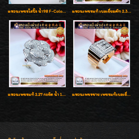
แหวนเพชรใสปิ๊ง น้ำ98 F-Color/VVS1 น้ำหนักเพชรรวม 2.56 กะรัต ใส่เต็มนิ้วเพชรเป็นน้ำเป็นเนื้อสวยมากๆค่ะ
แหวนเพชรแท้ เบลเยี่ยมคัท 2.39 กะรัต น้ำ 98 F-Color/VVS ดีไซน์หน้ากว้างหรูเต็มนิ้ว
แหวนเพชรแท้ 2.27 กะรัต น้ำ 100% เบลเยี่ยมคัท ลวดลายดอกกุหลาบหรู
แหวนเพชรชาย เพชรแท้เบลเยี่ยมคัท น้ำ100% D-Color/VVS 2.46 กะรัต