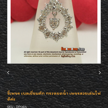
จี้เพชร เบลเยี่ยมคัท ทรงหยดน้ำ เพชรสวยเล่นไฟ
ดีค่ะ
SKU : DP064