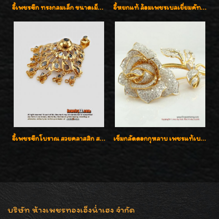
จี้เพชรซีก ทรงกลมเล็ก ขนาดเม็ดกระดุม สวยๆ
จี้หยกแท้ ล้อมเพชรเบลเยี่ยมคัท ราคาพิเศษไม่แพงค่ะ
จี้เพชรซีกโบราณ สวยคลาสสิก สภาพสมบูรณ์สุดๆค่ะ
เข็มกลัดดอกกุหลาบ เพชรแท้เบลเยี่ยมคัต งานปราณีตค่ะ
บริษัท ห้างเพชรทองเอ็งน่ำเฮง จำกัด