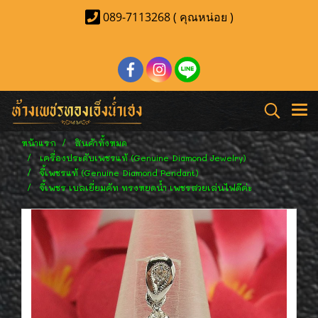
089-7113268 ( คุณหน่อย )
หน้าแรก
สินค้าทั้งหมด
เครื่องประดับเพชรแท้ (Genuine Diamond Jewelry)
จี้เพชรแท้ (Genuine Diamond Pendant)
จี้เพชร เบลเยี่ยมคัท ทรงหยดน้ำ เพชรสวยเล่นไฟดีค่ะ