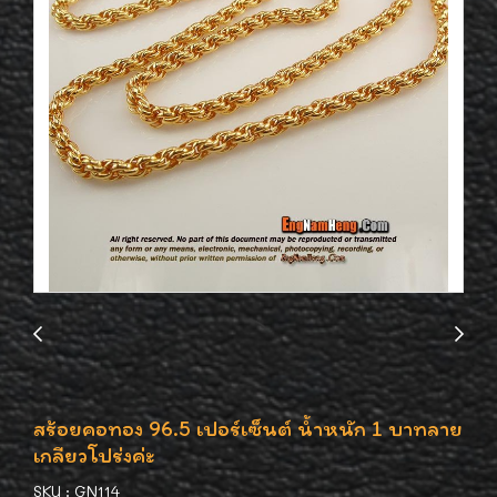
สร้อยคอทอง 96.5 เปอร์เซ็นต์ น้ำหนัก 1 บาทลาย
เกลียวโปร่งค่ะ
SKU : GN114