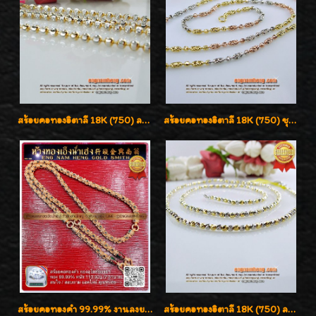
สร้อยคอทองอิตาลี 18K (750) ลายยินตันแกะมูนคัดสวย ลายนี้เงามากๆค่ะ ใส่ทนแข็งแรง
สร้อยคอทองอิตาลี 18K (750) ชุบ 3 สี แกะลายสวยรุ่นใหม่ ลายละเอียดเงาวิบวับค่ะ
สร้อยคอทองคำ 99.99% งานลงยาสุโขทัยแท้ งานช่างทองโบราณ หรูหรา น่าสะสมค่ะ
สร้อยคอทองอิตาลี 18K (750) ลายสวยตัดเหลี่ยมคมชัด ใส่สวยน่ารักค่ะ