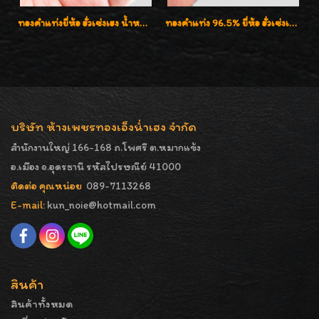
ทองคำแท่งยี่ห้อ ฮั่วเซ่งเฮง น้ำหนัก 76.20กรัม (5บาท)
ทองคำแท่ง 96.5% ยี่ห้อ ฮั่วเซ่งเฮง น้ำหนัก 50 บาท (762.0g)
บริษัท ห้างเพชรทองเอ็งน่ำเฮง จำกัด
สำนักงานใหญ่ 166-168 ถ.โพศรี ต.หมากแข้ง
อ.เมือง จ.อุดรธานี รหัสไปรษณีย์ 41000
ติดต่อ คุณหน่อย
089-7113268
E-mail:
kun_noie@hotmail.com
สินค้า
สินค้าทั้งหมด