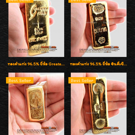
ทองคำแท่ง 96.5% ยี่ห้อ Greatest Gold (จิ้นไถ่เฮง) น้ำหนัก 100 บาท
ทองคำแท่ง 96.5% ยี่ห้อ ซินคี่เชียง น้ำหนัก 50 บาท (762.0g)
Best Seller
Best Seller