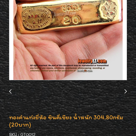
ทองคำแท่งยี่ห้อ ซินคี่เชียง น้ำหนัก 304.80กรัม
(20บาท)
SKU : GT0012