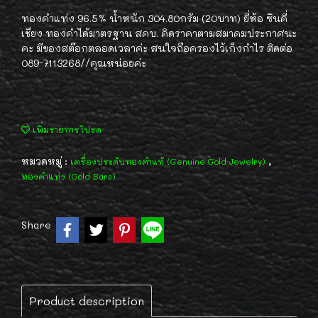
ทองคำแท่ง 96.5% น้ำหนัก 304.80กรัม (20บาท) ยี่ห้อ ซินคี่
เชียง ทองคำได้มาตรฐาน สคบ. คิดราคาตามสมาคมประกาศนะ
คะ มีของสต๊อกตลอดเวลาค่ะ สนใจถือครองไว้เก็งกำไร ติดต่อ
089-7113268//คุณหน่อยค่ะ
เพิ่มรายการโปรด
หมวดหมู่ :
,
เครื่องประดับทองคำแท้ (Genuine Gold Jewelry)
ทองคำแท่ง (Gold Bars)
Share
Product description