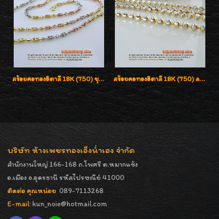
สร้อยคอทองอิตาลี 18K (750) ชุบ 3 สี แกะลายสวยรุ่นใหม่ ลายละเอียดเงาวิบวับค่ะ
สร้อยคอทองอิตาลี 18K (750) ลายยินตันแกะมูนคัดสวย ลายนี้เงามากๆค่ะ ใส่ทนแข็งแรง
บริษัท ห้างเพชรทองเอ็งน่ำเฮง จำกัด
สำนักงานใหญ่ 166-168 ถ.โพศรี ต.หมากแข้ง
อ.เมือง จ.อุดรธานี รหัสไปรษณีย์ 41000
ติดต่อ คุณหน่อย
089-7113268
E-mail:
kun_noie@hotmail.com