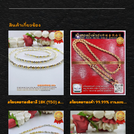
สินค้าเกี่ยวข้อง
สร้อยคอทองอิตาลี 18K (750) ลายสวยตัดเหลี่ยมคมชัด ใส่สวยน่ารักค่ะ
สร้อยคอทองคำ 99.99% งานลงยาสุโขทัยแท้ งานช่างทองโบราณ หรูหรา น่าสะสมค่ะ