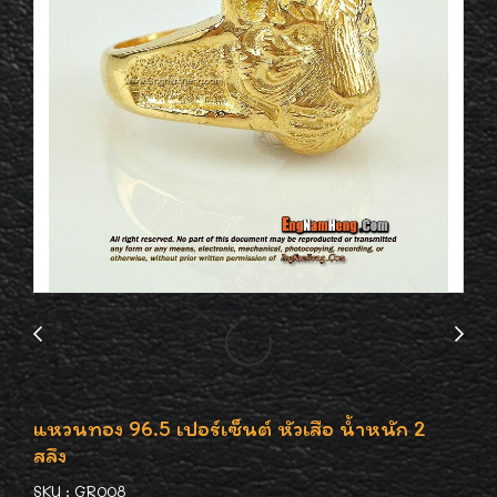
แหวนทอง 96.5 เปอร์เซ็นต์ หัวเสือ น้ำหนัก 2
สลึง
SKU : GR008