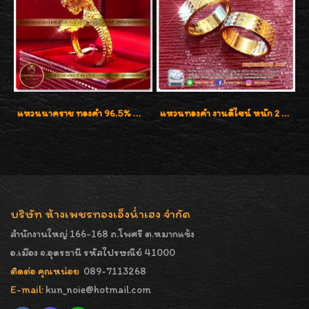
แหวนนาคราช ทองคำ 96.5% น้ำหนัก 15.6g งานดีไซน์สวยๆค่ะ
แหวนทองคำ งานดีไซน์ หนัก 2 สลึง เงาวิ้บวั้บ
บริษัท ห้างเพชรทองเอ็งน่ำเฮง จำกัด
สำนักงานใหญ่ 166-168 ถ.โพศรี ต.หมากแข้ง
อ.เมือง จ.อุดรธานี รหัสไปรษณีย์ 41000
ติดต่อ คุณหน่อย
089-7113268
E-mail:
kun_noie@hotmail.com