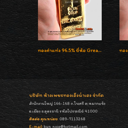
ทองคำแท่ง 96.5% ยี่ห้อ Greatest Gold (จิ้นไถ่เฮง) น้ำหนัก 100 บาท
บริษัท ห้างเพชรทองเอ็งน่ำเฮง จำกัด
สำนักงานใหญ่ 166-168 ถ.โพศรี ต.หมากแข้ง
อ.เมือง จ.อุดรธานี รหัสไปรษณีย์ 41000
ติดต่อ คุณหน่อย
089-7113268
E-mail:
kun_noie@hotmail.com