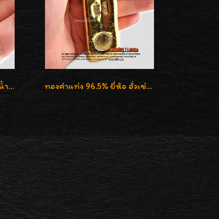
ทองคำแท่งยี่ห้อ ฮั่วเซ่งเฮง น้ำหนัก 76.20กรัม (5บาท)
ทองคำแท่ง 96.5% ยี่ห้อ ฮั่วเซ่งเฮง น้ำหนัก 50 บาท (762.0g)