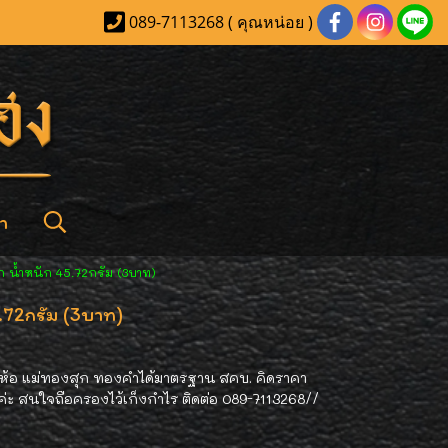
089-7113268 ( คุณหน่อย )
า
ก น้ำหนัก 45.72กรัม (3บาท)
5.72กรัม (3บาท)
ี่ห้อ แม่ทองสุก ทองคำได้มาตรฐาน สคบ. คิดราคา
 สนใจถือครองไว้เก็งกำไร ติดต่อ 089-7113268//