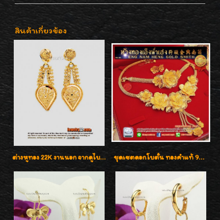
สินค้าเกี่ยวข้อง
ต่างหูทอง 22K งานนอก จากดูไบ น่ารักน่าสะสมค่ะ
ชุดเซตดอกโบตั๋น ทองคำแท้ 99.99%