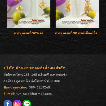
ต่างหูทองแท้ 90% ค่ะ
ต่างหูทองแท้ 90 เปอร์เซ็นต์ ห้อยถุงทอง ใส่ได้ 2 แบบค่ะ
บริษัท ห้างเพชรทองเอ็งน่ำเฮง จำกัด
สำนักงานใหญ่ 166-168 ถ.โพศรี ต.หมากแข้ง
อ.เมือง จ.อุดรธานี รหัสไปรษณีย์ 41000
ติดต่อ คุณหน่อย
089-7113268
E-mail:
kun_noie@hotmail.com