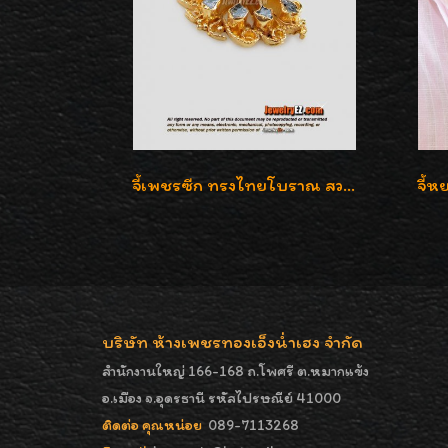
จี้เพชรซีก ทรงไทยโบราณ สวยมากๆค่ะ
บริษัท ห้างเพชรทองเอ็งน่ำเฮง จำกัด
สำนักงานใหญ่ 166-168 ถ.โพศรี ต.หมากแข้ง
อ.เมือง จ.อุดรธานี รหัสไปรษณีย์ 41000
ติดต่อ คุณหน่อย
089-7113268