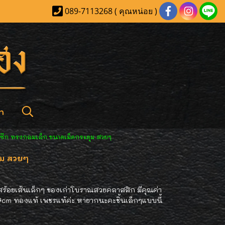
089-7113268 ( คุณหน่อย )
า
ชรซีก ทรงกลมเล็ก ขนาดเม็ดกระดุม สวยๆ
ุม สวยๆ
ับสร้อยเส้นเล็กๆ ของเก่าโบราณสวยคลาสสิก มีคุณค่า
1.7cm ทองแท้ เพชรแท้ค่ะ หายากนะคะชิ้นเล็กๆแบบนี้