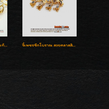
เข็มกลัดดอกกุหลาบ เพชรแท้เบลเยี่ยมคัต งานปราณีตค่ะ
จี้เพชรซีกโบราณ สวยคลาสสิก สภาพสมบูรณ์สุดๆค่ะ