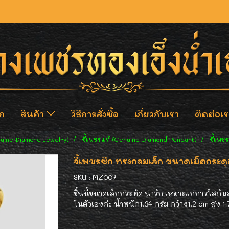
ก
สินค้า
วิธีการสั่งซื้อ
เกี่ยวกับเรา
ติดต่อเร
nuine Diamond Jewelry)
จี้เพชรแท้ (Genuine Diamond Pendant)
จี้เพ
จี้เพชรซีก ทรงกลมเล็ก ขนาดเม็ดกระด
SKU : MZ007
ชิ้นนี้ขนาดเล็กกระทัด น่ารัก เหมาะแก่การใส่ก
ในตัวเองค่ะ น้ำหนัก1.34 กรัม กว้าง1.2 cm สูง 