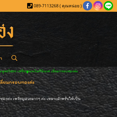
089-7113268 ( คุณหน่อย )
า
ะพุทธโสธร-เหรียญพระไพรีพินาศ เลี่ยมกรอบทองค่ะ
ลี่ยมกรอบทองค่ะ
ทองค่ะ เหรียญสวยมากๆ ค่ะ เหมาะสำหรับให้เป็น