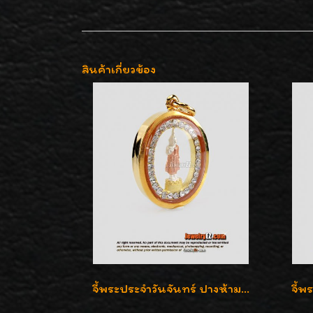
สินค้าเกี่ยวข้อง
จี้พระประจำวันจันทร์ ปางห้ามญาติ ล้อมเพชรสวิส เลี่ยมกรอบทองแท้90%ค่ะ