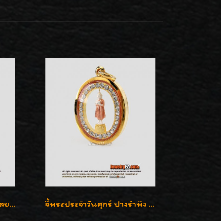
จี้พระประจำวันอังคาร ปางไสยาสน์ ล้อมเพชรสวิส เลี่ยมกรอบทองแท้90%ค่ะ
จี้พระประจำวันศุกร์ ปางรำพึง ล้อมเพชรสวิส เลี่ยมกรอบทองแท้90%ค่ะ