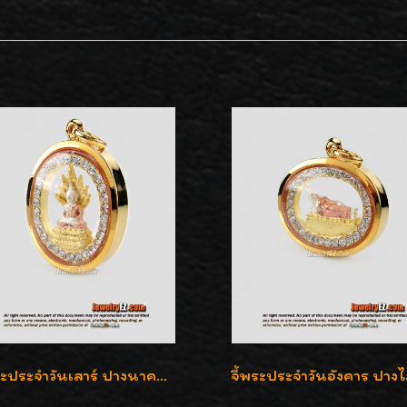
จี้พระประจำวันเสาร์ ปางนาคปรก ล้อมเพชรสวิส เลี่ยมกรอบทองแท้90%ค่ะ