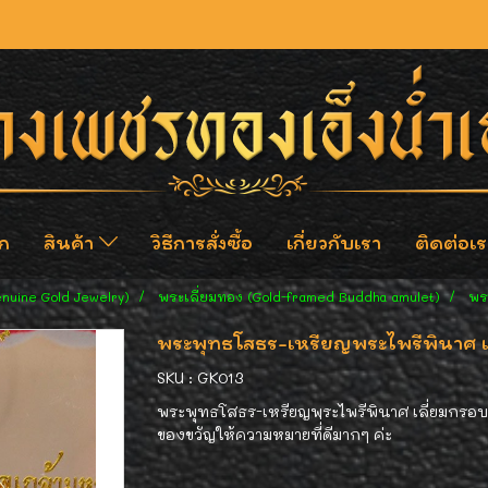
ก
สินค้า
วิธีการสั่งซื้อ
เกี่ยวกับเรา
ติดต่อเร
enuine Gold Jewelry)
พระเลี่ยมทอง (Gold-framed Buddha amulet)
พร
พระพุทธโสธร-เหรียญพระไพรีพินาศ เ
SKU : GK013
พระพุทธโสธร-เหรียญพระไพรีพินาศ เลี่ยมกรอบ
ของขวัญให้ความหมายที่่ดีมากๆ ค่ะ