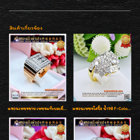
สินค้าเกี่ยวข้อง
แหวนเพชรชาย เพชรแท้เบลเยี่ยมคัท น้ำ100% D-Color/VVS 2.46 กะรัต
แหวนเพชรใสปิ๊ง น้ำ98 F-Color/VVS1 น้ำหนักเพชรรวม 2.56 กะรัต ใส่เต็มนิ้วเพชรเป็นน้ำเป็นเนื้อสวยมากๆค่ะ