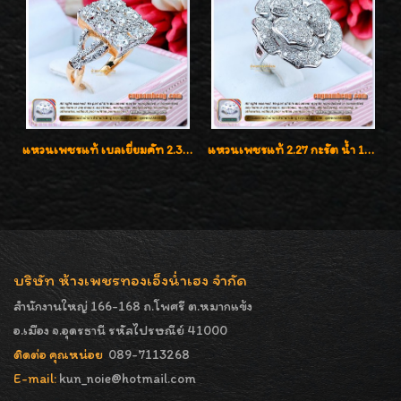
แหวนเพชรแท้ เบลเยี่ยมคัท 2.39 กะรัต น้ำ 98 F-Color/VVS ดีไซน์หน้ากว้างหรูเต็มนิ้ว
แหวนเพชรแท้ 2.27 กะรัต น้ำ 100% เบลเยี่ยมคัท ลวดลายดอกกุหลาบหรู
บริษัท ห้างเพชรทองเอ็งน่ำเฮง จำกัด
สำนักงานใหญ่ 166-168 ถ.โพศรี ต.หมากแข้ง
อ.เมือง จ.อุดรธานี รหัสไปรษณีย์ 41000
ติดต่อ คุณหน่อย
089-7113268
E-mail:
kun_noie@hotmail.com