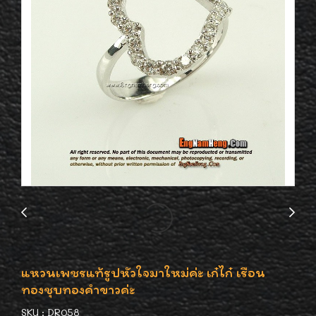
แหวนเพชรแท้รูปหัวใจมาใหม่ค่ะ เก๋ไก๋ เรือน
ทองชุบทองคำขาวค่ะ
SKU : DR058