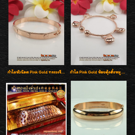
กำไลหัวน๊อต Pink Gold ทรงวงรีสวยค่ะ
กำไล Pink Gold ห้อยตุ้งติ้งหมู น่ารักมากๆๆค่ะ