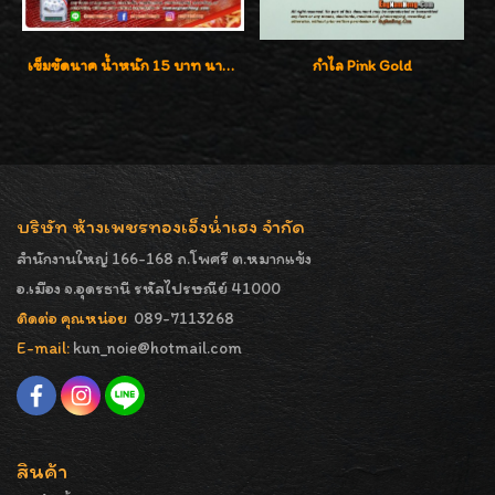
เข็มขัดนาค น้ำหนัก 15 บาท นาค 40% งานนาคโบราณแท้ๆ จากห้างใหญ่
กำไล Pink Gold
บริษัท ห้างเพชรทองเอ็งน่ำเฮง จำกัด
สำนักงานใหญ่ 166-168 ถ.โพศรี ต.หมากแข้ง
อ.เมือง จ.อุดรธานี รหัสไปรษณีย์ 41000
ติดต่อ คุณหน่อย
089-7113268
E-mail:
kun_noie@hotmail.com
สินค้า