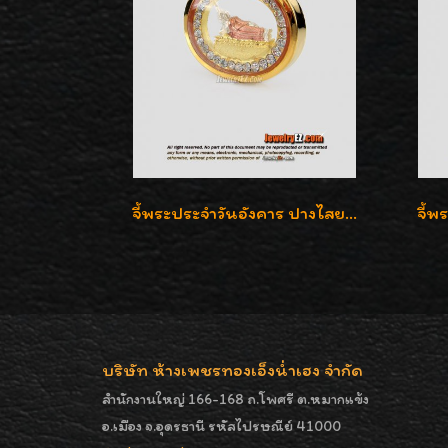
จี้พระประจำวันอังคาร ปางไสยาสน์ ล้อมเพชรสวิส เลี่ยมกรอบทองแท้90%ค่ะ
บริษัท ห้างเพชรทองเอ็งน่ำเฮง จำกัด
สำนักงานใหญ่ 166-168 ถ.โพศรี ต.หมากแข้ง
อ.เมือง จ.อุดรธานี รหัสไปรษณีย์ 41000