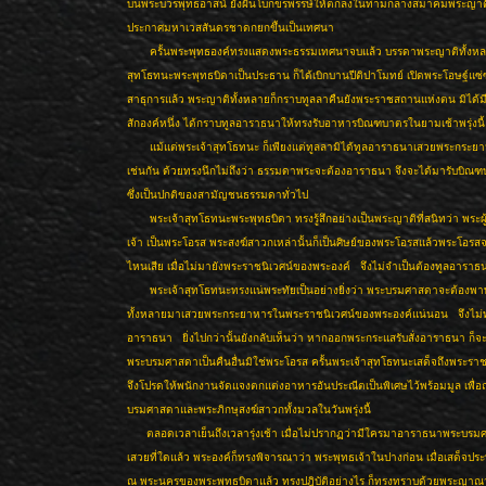
บนพระบวรพุทธอาสน์ ยังฝันโบกขรพรรษ์ให้ตกลงในท่ามกลางสมาคมพระญาติ
ประกาศมหาเวสสันดรชาดกยกขึ้นเป็นเทศนา
ครั้นพระพุทธองค์ทรงแสดงพระธรรมเทศนาจบแล้ว บรรดาพระญาติทั้งหลา
สุทโธทนะพระพุทธบิดาเป็นประธาน ก็ได้เบิกบานปีติปาโมทย์ เปิดพระโอษฐ์แซ่
สาธุการแล้ว พระญาติทั้งหลายก็กราบทูลลาคืนยังพระราชสถานแห่งตน มิได้
สักองค์หนึ่ง ได้กราบทูลอาราธนาให้ทรงรับอาหารบิณฑบาตรในยามเช้าพรุ่งนี้
แม้แต่พระเจ้าสุทโธทนะ ก็เพียงแต่ทูลลามิได้ทูลอาราธนาเสวยพระกระยา
เช่นกัน ด้วยทรงนึกไม่ถึงว่า ธรรมดาพระจะต้องอาราธนา จึงจะได้มารับบิณ
ซึ่งเป็นปกติของสามัญชนธรรมดาทั่วไป
พระเจ้าสุทโธทนะพระพุทธบิดา ทรงรู้สึกอย่างเป็นพระญาติที่สนิทว่า พระผ
เจ้า เป็นพระโอรส พระสงฆ์สาวกเหล่านั้นก็เป็นศิษย์ของพระโอรสแล้วพระโอรส
ไหนเสีย เมื่อไม่มายังพระราชนิเวศน์ของพระองค์ จึงไม่จำเป็นต้องทูลอาราธ
พระเจ้าสุทโธทนะทรงแน่พระทัยเป็นอย่างยิ่งว่า พระบรมศาสดาจะต้องพ
ทั้งหลายมาเสวยพระกระยาหารในพระราชนิเวศน์ของพระองค์แน่นอน จึงไม่
อาราธนา ยิ่งไปกว่านั้นยังกลับเห็นว่า หากออกพระกระแสรับสั่งอาราธนา ก็จ
พระบรมศาสดาเป็นคืนอื่นมิใช่พระโอรส ครั้นพระเจ้าสุทโธทนะเสด็จถึงพระราช
จึงโปรดให้พนักงานจัดแจงตกแต่งอาหารอันประณีตเป็นพิเศษไว้พร้อมมูล เพื่
บรมศาสดาและพระภิกษุสงฆ์สาวกทั้งมวลในวันพรุ่งนี้
ตลอดเวลาเย็นถึงเวลารุ่งเช้า เมื่อไม่ปรากฏว่ามีใครมาอาราธนาพระบร
เสวยที่ใดแล้ว พระองค์ก็ทรงพิจารณาว่า พระพุทธเจ้าในปางก่อน เมื่อเสด็จประท
ณ พระนครของพระพุทธบิดาแล้ว ทรงปฎิบัติอย่างไร ก็ทรงทราบด้วยพระญาณว