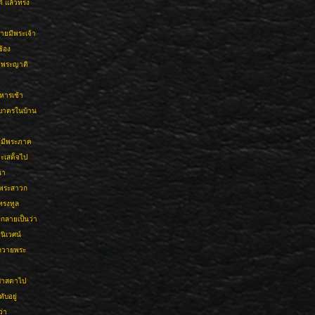
 แล้วทรง
ยมีพระเจ้า
ซ้อง
มีพระญาติ
หารเช้า
ฑบาตรในบ้าน
ู้มีพระภาค
จะเสด็จไป
นา
าพระสาวก
ทรงทูล
ะกลายเป็นว่า
นิเวศน์
อถวายพระ
มศาสดาไป
ับอยู่
่า