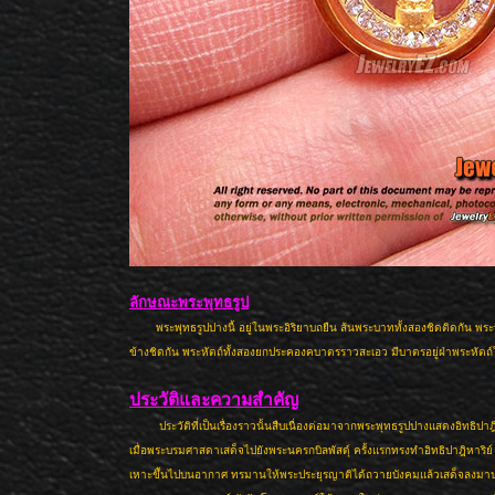
ลักษณะพระพุทธรูป
พระพุทธรูปปางนี้ อยู่ในพระอิริยาบถยืน ส้นพระบาททั้งสองชิดติดกัน พระห
ข้างชิดกัน พระหัตถ์ทั้งสองยกประคองคบาตรราวสะเอว มีบาตรอยู่ฝ่าพระหัตถ
ประวัติและความสำคัญ
ประวัติที่เป็นเรื่องราวนั้นสืบเนื่องต่อมาจากพระพุทธรูปปางแสดงอิทธิปาฎิ
เมื่อพระบรมศาสดาเสด็จไปยังพระนครกบิลพัสดุ์ ครั้งแรกทรงทำอิทธิปาฎิหาริย์
เหาะขึ้นไปบนอากาศ ทรมานให้พระประยุรญาติได้ถวายบังคมแล้วเสด็จลงมาปร