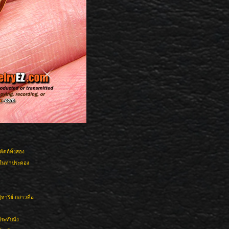
ัตถ์ทั้งสอง
์ในท่าประคอง
หาริย์ กล่าวคือ
ะทับนั่ง