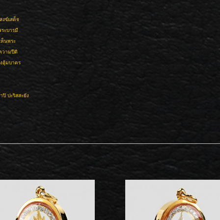
งฆ์เสด็จ
พระบารมี
้เห็นพระ
ความปีติ
างอุ้มบาตร
ิ ปะริสสะยัง