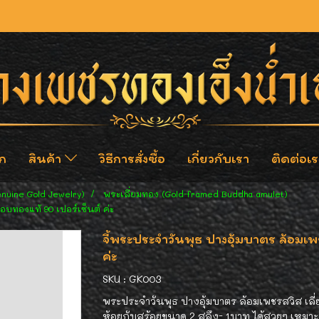
ก
สินค้า
วิธีการสั่งซื้อ
เกี่ยวกับเรา
ติดต่อเร
enuine Gold Jewelry)
พระเลี่ยมทอง (Gold-framed Buddha amulet)
อบทองแท้ 90 เปอร์เซ็นต์ ค่ะ
จี้พระประจำวันพุธ ปางอุ้มบาตร ล้อมเพ
ค่ะ
SKU : GK003
พระประจำวันพุธ ปางอุ้มบาตร ล้อมเพชรสวิส เลี
ห้อยกับสร้อยขนาด 2 สลึง- 1บาท ได้สวยๆ เหมา