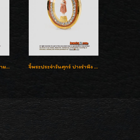
จี้พระประจำวันจันทร์ ปางห้ามญาติ ล้อมเพชรสวิส เลี่ยมกรอบทองแท้90%ค่ะ
จี้พระประจำวันศุกร์ ปางรำพึง ล้อมเพชรสวิส เลี่ยมกรอบทองแท้90%ค่ะ