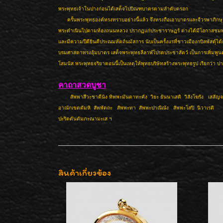
พระพุทธเจ้าในปางก่อนได้เสด็จไปบิณฑบาตรตามลำดับตรอก
ครั้นพระพุทธองค์ทรงทราบอย่างนี้แล้ว จึงทรงถือเอาบาตรและจีวรพาภิกษุส
พระดำเนินไปตามท้องถนนหลวง ปรากฏแก่ประชาราษฏร์ ต่างได้มีโอกาสชม
และมีความปีตียินดีประณมหัตถ์นมัสการ นับเป็นครั้งแรที่ชาวเมืองกบิลพัสดุ์ได
บรมศาสดาทรงอุ้มบาตร เสด็จพระพุทธลีลาฬโปรดประชาสัตว์ เป็นการเพิ่มพูน
โสมนัส พระพุทธจริยาตอนนี้เป็นเหตุให้พุทธบริษัทสร้างพระพุทธรูป เรียกว่า ป
คาถาสวดบูชา
สัพพาสีวะชาตีนัง ทิพพะมันตาทะคัง วิยะ ยันนาเสติ วิสังโฆรัง เสสัญจาป
อาณักเขตตัมหิ สัพพัตถะ สัพพะทา สัพพะปาณิณัง สัพพะโสปิ นิวาเรติ
ปะริตตันตัมภะณามะเส ฯ
สินค้าเกี่ยวข้อง