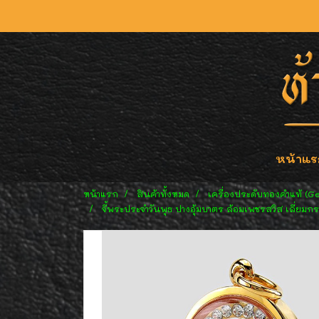
หน้าแร
หน้าแรก
สินค้าทั้งหมด
เครื่องประดับทองคำแท้ (G
จี้พระประจำวันพุธ ปางอุ้มบาตร ล้อมเพชรสวิส เลี่ยมกร