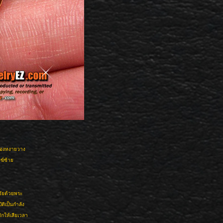
้งสองหงายวาง
ฆ์ซ้าย
ชัยด้วยพระ
ติเป็นกำลัง
ักให้เสียเวลา