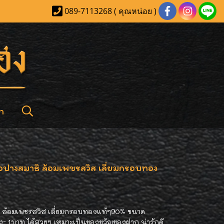
089-7113268 ( คุณหน่อย )
า
รือปางสมาธิ ล้อมเพชรสวิส เลี่ยมกรอบทอง
ธิ ล้อมเพชรสวิส เลี่ยมกรอบทองแท้ๆ90% ขนาด
ลึง- 1บาท ได้สวยๆ เหมาะเป็นของขวัญของฝาก น่ารักดี