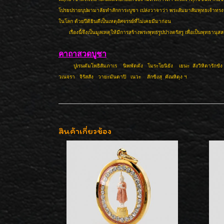
โปรยปรายบุปผามาลัยทำสักการะบูชา เปล่งวาจาว่า พระสัมมาสัมพุทธเจ้าทรงอุบ
ในโลก ด้วยปีติยินดีเป็นเหตุอัศจรรย์ที่ไม่เคยมีมาก่อน
เรื่องนี้จึงเป็นมูลเหตุให้มีการสร้างพระพุทธรูปปางตรัสรู เพื่อเป็นพุทธานุสส
คาถาสวดบูชา
ปูเรนตัมโพธิสัมภาเร นิพพัตตัง โมระโยนิยัง เยนะ สังวิหิตารักขัง
วเนจรา จิรัสสัง วายะมันตาปิ เนวะ สักขิงสุ คัณหิตุง ฯ
สินค้าเกี่ยวข้อง