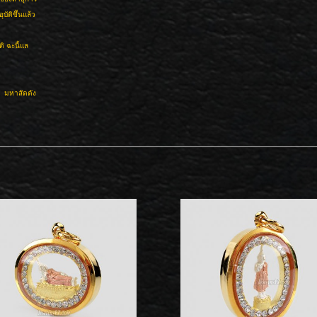
ัติขึ้นแล้ว
ติ ฉะนี้แล
 มหาสัตตัง