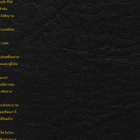
่ช้าก็ได้
ลำดับ
ระโพธิญาณ
ระองค์ทรง
ารเกิด
เลสทั้งหลาย
โลมและปฏิโลม
ในเวลา
เคยมีมาก่อน
ะองค์หลาย
นจะนับประมาณ
อนเรือนเราก็
มีกิเลสไป
ก็หวั่นไหว
ซ้องสาธุการ