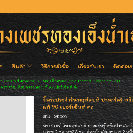
ก
สินค้า
วิธีการสั่งซื้อ
เกี่ยวกับเรา
ติดต่อเร
enuine Gold Jewelry)
พระเลี่ยมทอง (Gold-framed Buddha amulet)
เพชรสวิส เลี่ยมกรอบทองแท้ 90 เปอร์เซ็นต์ ค่ะ
จี้พระประจำวันพฤหัสบดี ปางตรัสรู้ ห
แท้ 90 เปอร์เซ็นต์ ค่ะ
SKU : GK004
พระประจำวันพฤหัสบดี ปางตรัสรู้ หรือปางสมา
กว้าง1.7 ซม. สูง2.5 ซม. ห้อยกับสร้อยขนาด 2 ส