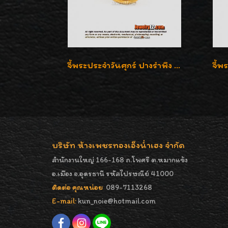
จี้พระประจำวันศุกร์ ปางรำพึง ล้อมเพชรสวิส เลี่ยมกรอบทองแท้90%ค่ะ
บริษัท ห้างเพชรทองเอ็งน่ำเฮง จำกัด
สำนักงานใหญ่ 166-168 ถ.โพศรี ต.หมากแข้ง
อ.เมือง จ.อุดรธานี รหัสไปรษณีย์ 41000
ติดต่อ คุณหน่อย
089-7113268
E-mail:
kun_noie@hotmail.com