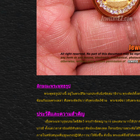
ลักษณะพระพุทธรูป
พระพุทธรูปปางนี้ อยู่ในพระอิริยาบถประทับนั่งขัดสมาธิราบ พระหัตถ์ทั
ซ้อนกันบนพระเพลา คือพระหัตถ์ขวาทับพระหัตถ์ซ้าย พระชงฆ์ขาวทับพระชง
ประวัติและความสำคัญ
เมื่อพระมหาบุรุษบรมโพธิสัตว์ ทรงกำจัดพญามาร และเสนามารให้ปรา
บารมี ตั้งแต่เวลาสายัณห์มิทันพระอาทิตย์จะอัสดงคต ก็ทรงเบิกบานพระทัยได้ปี
ภายในสนับสนุนเพิ่มพูนแรงปฎิบัติภาวนาให้ยิ่งขึ้น ดังนั้น พระองค์จึงมิได้ทรงพ