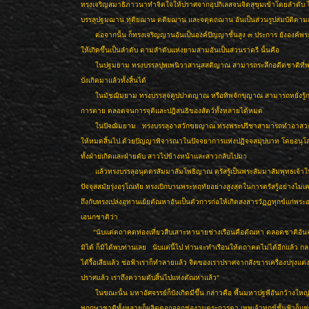
ทรงเจริญสมาธิภาวนาทำจิตใจให้ปราศจากอุปกิเลสจนจิตสุขุมเข้าโดยลำดับ ไม
บรรลุปฐมฌาน ทุติยฌาน ตติยฌาน และจตุตถฌาน อันเป็นส่วนรูปสมบัติตาม
ต่อจากนั้น ก็ทรงเจริญญานอันเป็นองค์ปัญญาชั้นสูง ๓ ประการ ยังองค์พ
ให้เกิดขึ้นเป็นลำดับ ตามลำดับแห่งยามสามอันเป็นส่วนราตรี นั้นคือ
ในปฐมยาม ทรงบรรลปุพเพนิวาสานุสสติญาณ สามารถระลึกอดีตชาติที่พ
บังเกิดมาแล้วทั้งสิ้นได้
ในมัชฌิมยาม ทรงบรรลุจตูปปาตญาณ หรือทิพจักขุญาณ สามารถหยั่งรู้ก
การตาย ตลอดจนการจุติและปฎิสนธิของสัตว์ทั้งหลายได้หมด
ในปัจฌิมยาม ทรงบรรลุอาสวักขยญาณ ทรงพระปรีชาสามารถทำอาสวะกิ
ให้หมดสิ้นไป ด้วยปัญญาพิจารณาในปัจจยาการแห่งปฏิจจสมุปบาท โดยอนุ
ทั้งฝ่ายเกิดและฝ่ายดับ สาวไปข้างหน้าและสาวกลับไปมา
แล้วทรงบรรลุอนุตตรสัมมาสัมโพธิญาณ ตรัสรู้เป็นพระสัมมาสัมพุทธเจ้า
ปัจจุสสมัยรุ่งอรุโณทัย ทรงเบิกบานพระหฤทัยอย่างสูงสุดในการตรัสรู้อย่างไม่
ถึงกับทรงเปล่งอุทานเย้ยตัณหาอันเป็นตัวการก่อให้เกิดสงสารวัฏฏทุกข์แก่พร
เอนกชาติว่า
"นับแต่ตถาคตท่องเที่ยวสืบเสาะหานายช่างเรือนคือตัณหา ตลอดชาติอั
มิได้ ก็มิได้พบท่านเลย นับแต่นี้ไป ท่านจะทำเรือนให้ตถาคตไม่ได้อีกแล้ว กล
ได้รื้อเสียแล้ว ช่อฟ้าเราก็ทำลายแล้ว จิตของเราปราศจากสังขารเครื่องปรุงแต่ง
ปราศแล้ว เราถึงความดับสิ้นไปแห่งตัณหาแล้ว"
ในขณะนั้น มหาอัศจรรย์ก็บังเกิดมีขึ้น กล่าวคือ พื้นมหาปฐพีอันกว้างใหญ่
พฤกษาชาติทั้งหลายก็ผลิตดอกออกช่องามตระการตา เทพเจ้าทุกข์ชั้นฟ้าก็แซ่