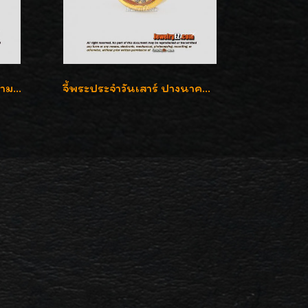
จี้พระประจำวันจันทร์ ปางห้ามญาติ ล้อมเพชรสวิส เลี่ยมกรอบทองแท้90%ค่ะ
จี้พระประจำวันเสาร์ ปางนาคปรก ล้อมเพชรสวิส เลี่ยมกรอบทองแท้90%ค่ะ