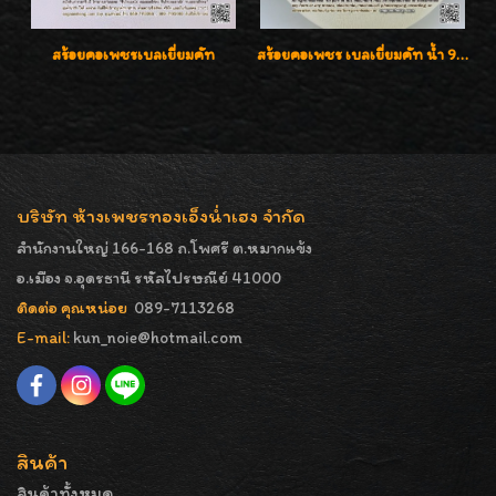
สร้อยคอเพชรเบลเยี่ยมคัท
สร้อยคอเพชร เบลเยี่ยมคัท น้ำ 98% F-Color/VVS รูปแบบหวานใส่สวยดูดีน่ารักสุดๆค่ะ
บริษัท ห้างเพชรทองเอ็งน่ำเฮง จำกัด
สำนักงานใหญ่ 166-168 ถ.โพศรี ต.หมากแข้ง
อ.เมือง จ.อุดรธานี รหัสไปรษณีย์ 41000
ติดต่อ คุณหน่อย
089-7113268
E-mail:
kun_noie@hotmail.com
สินค้า
สินค้าทั้งหมด