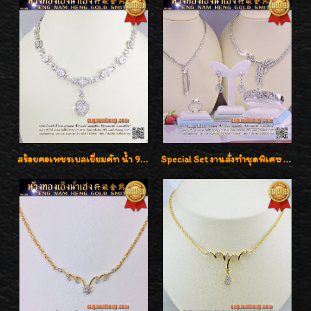
สร้อยคอเพชรเบลเยี่ยมคัท น้ำ 99% E-Color / VVS น้ำหนักเพชรรวม 16.05 กะรัต
Special Set งานสั่งทำชุดพิเศษ เพชรคัดทุกชิ้น สวยหรูหรา ราคามิตรภาพค่ะ