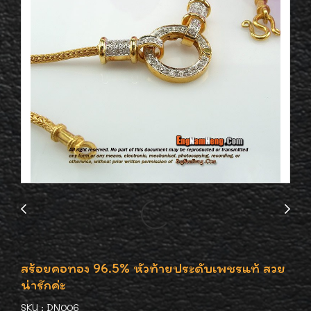
สร้อยคอทอง 96.5% หัวท้ายประดับเพชรแท้ สวย
น่ารักค่ะ
SKU : DN006