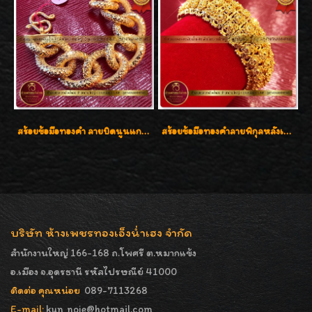
สร้อยข้อมือทองคำ ลายบิดนูนแกะลาย ทองคำ 96.5% น้ำหนัก 5 บาท สวยค่ะ
สร้อยข้อมือทองคำลายพิกุลหลังเต่า น้ำหนัก 86.6g ( 5.71 บาท ) หน้ากว้าง 20 มิล
บริษัท ห้างเพชรทองเอ็งน่ำเฮง จำกัด
สำนักงานใหญ่ 166-168 ถ.โพศรี ต.หมากแข้ง
อ.เมือง จ.อุดรธานี รหัสไปรษณีย์ 41000
ติดต่อ คุณหน่อย
089-7113268
E-mail:
kun_noie@hotmail.com