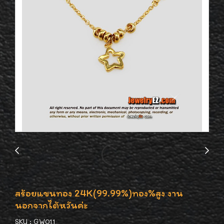
สร้อยแขนทอง 24K(99.99%)ทอง%สูง งาน
นอกจากไต้หวันค่ะ
SKU : GW011