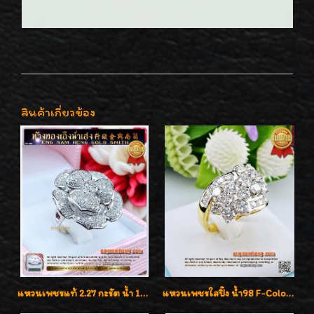
สินค้าเกี่ยวข้อง
แหวนเพชรแท้ 2.27 กะรัต น้ำ 100% เบลเยี่ยมคัท ลวดลายดอกกุหลาบหรู
แหวนเพชรใสปิ๊ง น้ำ98 F-Color/VVS1 น้ำหนักเพชรรวม 2.56 กะรัต ใส่เต็มนิ้วเพชรเป็นน้ำเป็นเนื้อสวยมากๆค่ะ