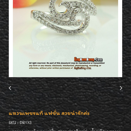
แหวนเพชรแท้ แฟชั่น สวยน่ารักค่ะ
SKU : DR173