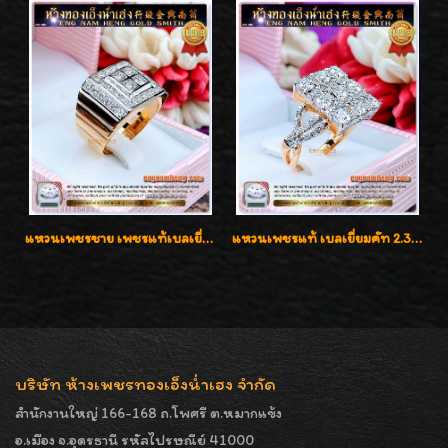
แหวนเพชรชาย เพชรแท้เบลเยี่ยมคัท น้ำ100% D-Color/VVS 2.46 กะรัต
แหวนเพชรแท้ เบลเยี่ยมคัท 2.39 กะรัต น้ำ 98 F-Color/VVS ดีไซน์หน้ากว้างหรูเต็มนิ้ว
บริษัท ห้างเพชรทองเอ็งน่ำเฮง จำกัด
สำนักงานใหญ่ 166-168 ถ.โพศรี ต.หมากแข้ง
อ.เมือง จ.อุดรธานี รหัสไปรษณีย์ 41000