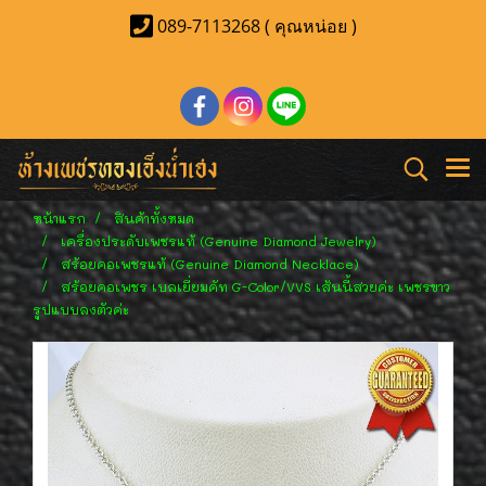
089-7113268 ( คุณหน่อย )
หน้าแรก
สินค้าทั้งหมด
เครื่องประดับเพชรแท้ (Genuine Diamond Jewelry)
สร้อยคอเพชรแท้ (Genuine Diamond Necklace)
สร้อยคอเพชร เบลเยี่ยมคัท G-Color/VVS เส้นนี้สวยค่ะ เพชรขาว
รูปแบบลงตัวค่ะ