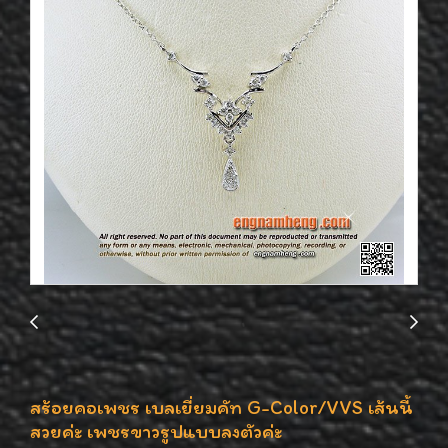
สร้อยคอเพชร เบลเยี่ยมคัท G-Color/VVS เส้นนี้
สวยค่ะ เพชรขาวรูปแบบลงตัวค่ะ