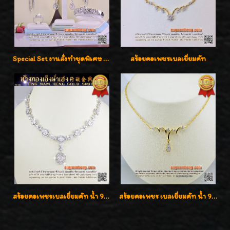
Special Set งานสั่งทำชุดพิเศษ เพชรคัดทุกชิ้น สวยหรูหรา ราคามิตรภาพค่ะ
สร้อยคอเพชรเบลเยี่ยมคัท
สร้อยคอเพชรเบลเยี่ยมคัท น้ำ 99% E-Color / VVS น้ำหนักเพชรรวม 16.05 กะรัต
สร้อยคอเพชร เบลเยี่ยมคัท น้ำ 98% F-Color/VVS รูปแบบหวานใส่สวยดูดีน่ารักสุดๆค่ะ