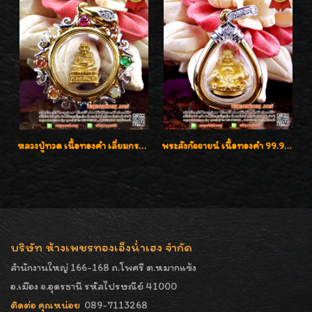
หลวงปู่ทวด เนื้อทองคำ เลี่ยมกรอบทองคำประดับเพชรแท้และพลอยนพเก้า น่ารักมากๆค่ะ
พระสังกัจจายน์ เนื้อทองคำ 99.99%
บริษัท ห้างเพชรทองเอ็งน่ำเฮง จำกัด
สำนักงานใหญ่ 166-168 ถ.โพศรี ต.หมากแข้ง
อ.เมือง จ.อุดรธานี รหัสไปรษณีย์ 41000
ติดต่อ คุณหน่อย
089-7113268