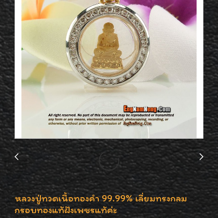
หลวงปู่ทวดเนื้อทองคำ 99.99% เลี่ยมทรงกลม
กรอบทองแท้ฝังเพชรแท้ค่ะ