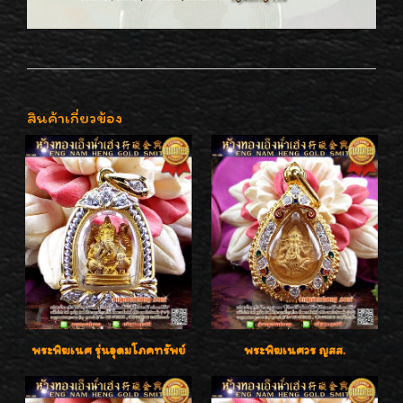
สินค้าเกี่ยวข้อง
พระพิฆเนศ รุ่นอุดมโภคทรัพย์
พระพิฆเนศวร ญสส.