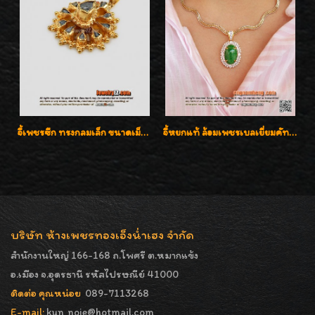
จี้เพชรซีก ทรงกลมเล็ก ขนาดเม็ดกระดุม สวยๆ
จี้หยกแท้ ล้อมเพชรเบลเยี่ยมคัท ราคาพิเศษไม่แพงค่ะ
บริษัท ห้างเพชรทองเอ็งน่ำเฮง จำกัด
สำนักงานใหญ่ 166-168 ถ.โพศรี ต.หมากแข้ง
อ.เมือง จ.อุดรธานี รหัสไปรษณีย์ 41000
ติดต่อ คุณหน่อย
089-7113268
E-mail:
kun_noie@hotmail.com