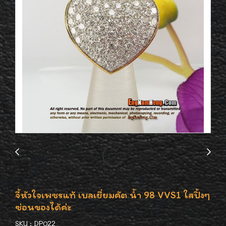
จี้หัวใจเพชรแท้ เบลเยี่ยมคัต น้ำ 98 VVS1 ใสปิ้งๆ
ซ่อนของได้ค่ะ
SKU : DP022