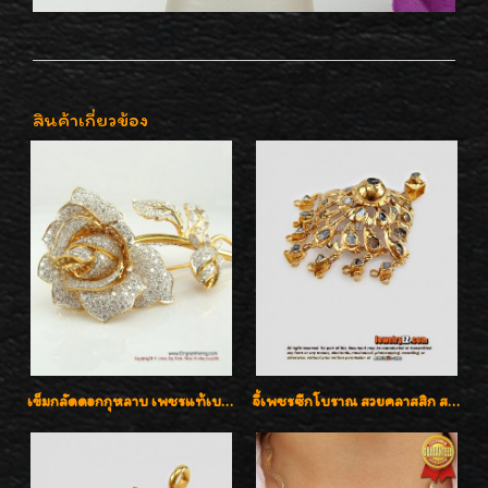
สินค้าเกี่ยวข้อง
เข็มกลัดดอกกุหลาบ เพชรแท้เบลเยี่ยมคัต งานปราณีตค่ะ
จี้เพชรซีกโบราณ สวยคลาสสิก สภาพสมบูรณ์สุดๆค่ะ