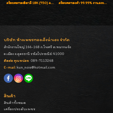
สร้อยคอทองอิตาลี 18K (750) ลายสวยตัดเหลี่ยมคมชัด ใส่สวยน่ารักค่ะ
สร้อยคอทองคำ 99.99% งานลงยาสุโขทัยแท้ งานช่างทองโบราณ หรูหรา น่าสะสมค่ะ
บริษัท ห้างเพชรทองเอ็งน่ำเฮง จำกัด
สำนักงานใหญ่ 166-168 ถ.โพศรี ต.หมากแข้ง
อ.เมือง จ.อุดรธานี รหัสไปรษณีย์ 41000
ติดต่อ คุณหน่อย
089-7113268
E-mail:
kun_noie@hotmail.com
สินค้า
สินค้าทั้งหมด
เครื่องประดับเพชร