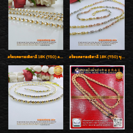
สร้อยคอทองอิตาลี 18K (750) ลายยินตันแกะมูนคัดสวย ลายนี้เงามากๆค่ะ ใส่ทนแข็งแรง
สร้อยคอทองอิตาลี 18K (750) ชุบ 3 สี แกะลายสวยรุ่นใหม่ ลายละเอียดเงาวิบวับค่ะ