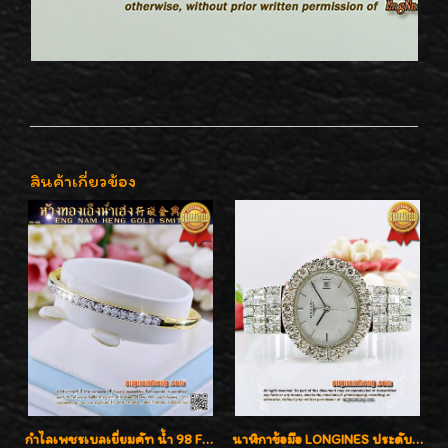
สินค้าเกี่ยวข้อง
กำไลเพชรเบลเยี่ยมคัท น้ำ 98 F-Color/VVS เพชร 22 เม็ด น้ำหนักเพชรรวม 1.97 กะรัต ตัวเรือนตัน หนาแข็งแรง เพชรสวย ขาวจั๊ว ทุกเม็ด เล่นไฟ่วิ้งสุดๆค่ะ เปิดราคาโปรโมชั่น ถูกสุดๆค่ะ
นาฬิกาข้อมือ LONGINES ประดับเพชร 5.20 กะรัต ใส่เล่น ใส่ออกงานหรูหราไฮโซค่ะ