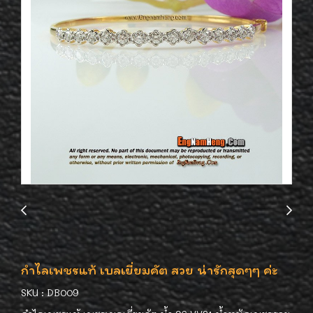
กำไลเพชรแท้ เบลเยี่ยมคัต สวย น่ารักสุดๆๆ ค่ะ
SKU : DB009