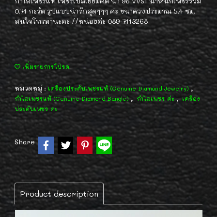
กำไลเพชรแท้ เพชรเบลเยี่ยมคัต น้ำ 96 VVS1 น้ำหนักเพชรรวม
0.71 กะรัต รูปแบบน่ารักสุดๆๆๆ ค่ะ ขนาดวงประมาณ 5.4 ซม.
สนใจโทรมานะคะ //หน่อยค่ะ 089-7113268
เพิ่มรายการโปรด
หมวดหมู่ :
,
เครื่องประดับเพชรแท้ (Genuine Diamond Jewelry)
,
,
กำไลเพชรแท้ (Genuine Diamond Bangle)
กำไลเพชร ค่ะ
เครื่อง
ประดับเพชร ค่ะ
Share
Product description