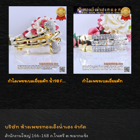
กำไลเพชรเบลเยี่ยมคัท น้ำ98 F-Color/VVS น้ำหนักเพชรรวม 3.00 กะรัต สวยไม่ซ้ำใครค่ะ
กำไลเพชรเบลเยี่ยมคัท
บริษัท ห้างเพชรทองเอ็งน่ำเฮง จำกัด
สำนักงานใหญ่ 166-168 ถ.โพศรี ต.หมากแข้ง