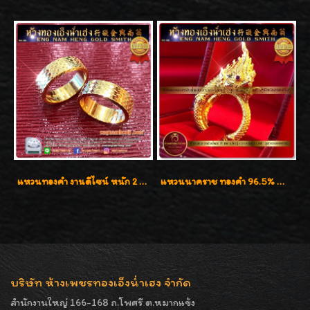
แหวนทองคำ งานดีไซน์ หนัก 2 สลึง เงาวิ้บวั้บ
แหวนนาคราช ทองคำ 96.5% น้ำหนัก 21.2g งานดีไซน์สวยมากๆค่ะ
บริษัท ห้างเพชรทองเอ็งน่ำเฮง จำกัด
สำนักงานใหญ่ 166-168 ถ.โพศรี ต.หมากแข้ง