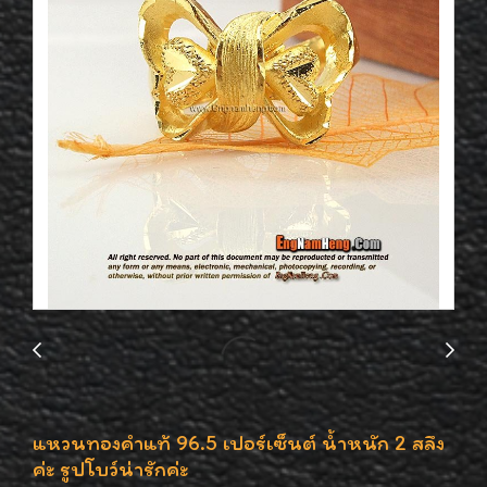
แหวนทองคำแท้ 96.5 เปอร์เซ็นต์ น้ำหนัก 2 สลึง
ค่ะ รูปโบว์น่ารักค่ะ