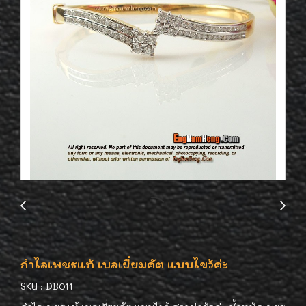
กำไลเพชรแท้ เบลเยี่ยมคัต แบบไขว้ค่ะ
SKU : DB011