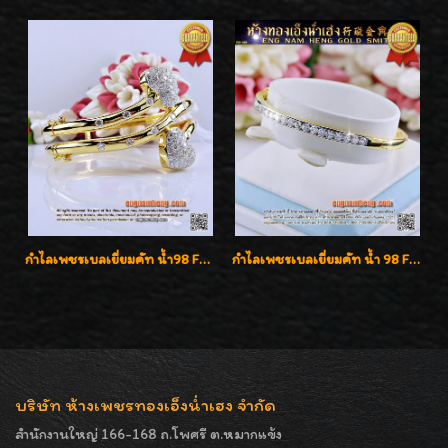
กำไลเพชรเบลเยี่ยมคัท น้ำ98 F-Color/VVS น้ำหนักเพชรรวม 3.00 กะรัต สวยไม่ซ้ำใครค่ะ
กำไลเพชรเบลเยี่ยมคัท น้ำ 98 F-Color/VVS เพชร 22 เม็ด น้ำหนักเพชรรวม 1.97 กะรัต ตัวเรือนตัน หนาแข็งแรง เพชรสวย ขาวจั๊ว ทุกเม็ด เล่นไฟ่วิ้งสุดๆค่ะ เปิดราคาโปรโมชั่น ถูกสุดๆค่ะ
บริษัท ห้างเพชรทองเอ็งน่ำเฮง จำกัด
สำนักงานใหญ่ 166-168 ถ.โพศรี ต.หมากแข้ง