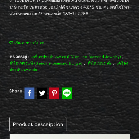
กำไลเพชรแท้ เบลเยี่ยมคัต แบบไขว้ สวยน่ารักค่ะ น้ำหนักเพชร
1.19 กะรัต เพชรสวย เล่นไฟดี ขนาดวง 4.8*5 ซม. ค่ะ สนใจโทร
สอบถามนะคะ // หน่อยค่ะ 089-7113268
เพิ่มรายการโปรด
หมวดหมู่ :
,
เครื่องประดับเพชรแท้ (Genuine Diamond Jewelry)
,
,
กำไลเพชรแท้ (Genuine Diamond Bangle)
กำไลเพชร ค่ะ
เครื่อง
ประดับเพชร ค่ะ
Share
Product description