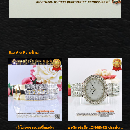
สินค้าเกี่ยวข้อง
กำไลเพชรเบลเยี่ยมคัท
นาฬิกาข้อมือ LONGINES ประดับเพชร 5.20 กะรัต ใส่เล่น ใส่ออกงานหรูหราไฮโซค่ะ