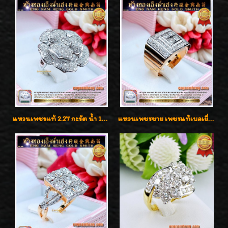
แหวนเพชรแท้ 2.27 กะรัต น้ำ 100% เบลเยี่ยมคัท ลวดลายดอกกุหลาบหรู
แหวนเพชรชาย เพชรแท้เบลเยี่ยมคัท น้ำ100% D-Color/VVS 2.46 กะรัต