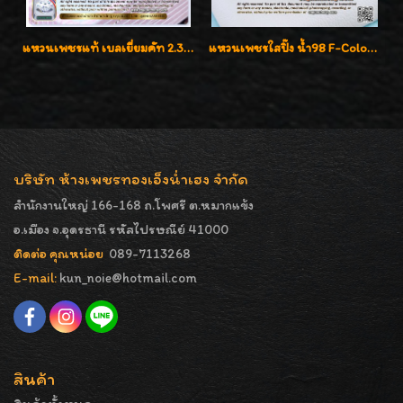
แหวนเพชรแท้ เบลเยี่ยมคัท 2.39 กะรัต น้ำ 98 F-Color/VVS ดีไซน์หน้ากว้างหรูเต็มนิ้ว
แหวนเพชรใสปิ๊ง น้ำ98 F-Color/VVS1 น้ำหนักเพชรรวม 2.56 กะรัต ใส่เต็มนิ้วเพชรเป็นน้ำเป็นเนื้อสวยมากๆค่ะ
บริษัท ห้างเพชรทองเอ็งน่ำเฮง จำกัด
สำนักงานใหญ่ 166-168 ถ.โพศรี ต.หมากแข้ง
อ.เมือง จ.อุดรธานี รหัสไปรษณีย์ 41000
ติดต่อ คุณหน่อย
089-7113268
E-mail:
kun_noie@hotmail.com
สินค้า