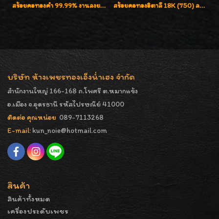
สร้อยคอทองคำ 99.99% งานลงยาสุโขทัยแท้ งานช่างทองโบราณ หรูหรา น่าสะสมค่ะ
สร้อยคอทองอิตาลี 18K (750) ลายยินตันแกะมูนคัดสวย ลายนี้เงามากๆค่ะ ใส่ทนแข็งแรง
บริษัท ห้างเพชรทองเอ็งน่ำเฮง จำกัด
สำนักงานใหญ่ 166-168 ถ.โพศรี ต.หมากแข้ง
อ.เมือง จ.อุดรธานี รหัสไปรษณีย์ 41000
ติดต่อ คุณหน่อย
089-7113268
E-mail:
kun_noie@hotmail.com
สินค้า
สินค้าทั้งหมด
เครื่องประดับเพชร