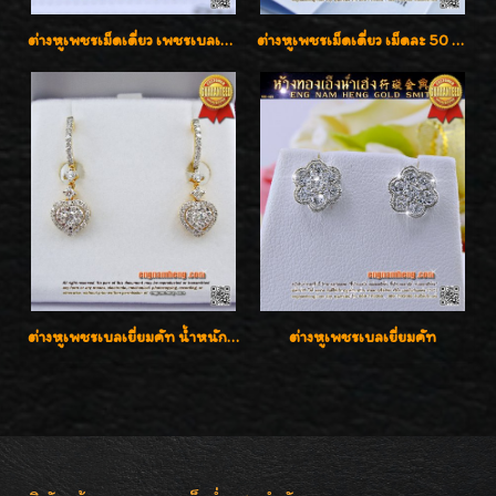
ต่างหูเพชรเม็ดเดี่ยว เพชรเบลเยี่ยมคัท น้ำ 96 H-Color/IF & VVS2/3EX น้ำหนักเพชรรวม 1.83 กะรัต พร้อมใบเซอร์ LAB GIA & HRD เพชรสวยปิ๊ง ราคาขายส่งค่ะ
ต่างหูเพชรเม็ดเดี่ยว เม็ดละ 50 สตางค์ คู่ละ 1 กะรัต เพชรเบลเยี่ยมคัท น้ำ 98 F-Color/ VVS2 / 3EX พร้อมใบเซอร์สถาบัน GIA มาตรฐานสากลค่ะ
ต่างหูเพชรเบลเยี่ยมคัท น้ำหนักเพชร 0.99 กะรัต ต่างหูห้อยตุ้งติ้งหัวใจสวยน่ารักใส่ได้ทุกวันค่ะ
ต่างหูเพชรเบลเยี่ยมคัท