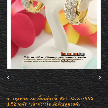
ต่างหูเพชร เบลเยี่ยมคัท น้ำ98 F-Color/VVS
1.52 กะรัต หน้ากว้างใส่เต็มใบหูสวยค่ะ