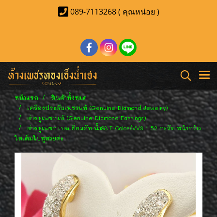
089-7113268 ( คุณหน่อย )
หน้าแรก
สินค้าทั้งหมด
เครื่องประดับเพชรแท้ (Genuine Diamond Jewelry)
ต่างหูเพชรแท้ (Genuine Diamond Earrings)
ต่างหูเพชร เบลเยี่ยมคัท น้ำ98 F-Color/VVS 1.52 กะรัต หน้ากว้าง
ใส่เต็มใบหูสวยค่ะ