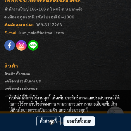
บริษัท ห้างเพชรทองเอ็งน่ำเฮง จำกัด
สำนักงานใหญ่ 166-168 ถ.โพศรี ต.หมากแข้ง
อ.เมือง จ.อุดรธานี รหัสไปรษณีย์ 41000
ติดต่อ คุณหน่อย
089-7113268
E-mail:
kun_noie@hotmail.com
สินค้า
สินค้าทั้งหมด
เครื่องประดับเพชร
เครื่องประดับทอง
เครื่องประดับอื่นๆ
เว็บไซต์นี้มีการใช้งานคุกกี้ เพื่อเพิ่มประสิทธิภาพและประสบการณ์ที่ดี
ในการใช้งานเว็บไซต์ของท่าน ท่านสามารถอ่านรายละเอียดเพิ่มเติม
ได้ที่
นโยบายความเป็นส่วนตัว
และ
นโยบายคุกกี้
COPYRIGHT - ENGNAMHENG | รูปภาพมีลิขสิทธิ์ ห้ามมิให้
ตั้งค่าคุกกี้
ยอมรับทั้งหมด
Message Us
ทำการคัดลอกหรือนำไปเผยแพร่ก่อนได้รับอนุญาต