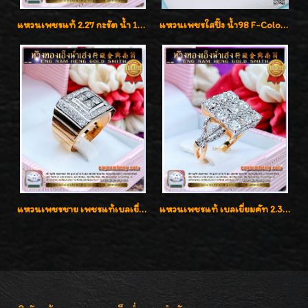
แหวนเพชรแท้ 2.27 กะรัต น้ำ 100% เบลเยี่ยมคัท ลวดลายดอกกุหลาบหรู
แหวนเพชรใสปิ๊ง น้ำ98 F-Color/VVS1 น้ำหนักเพชรรวม 2.56 กะรัต ใส่เต็มนิ้วเพชรเป็นน้ำเป็นเนื้อสวยมากๆค่ะ
แหวนเพชรชาย เพชรแท้เบลเยี่ยมคัท น้ำ100% D-Color/VVS 2.46 กะรัต
แหวนเพชรแท้ เบลเยี่ยมคัท 2.39 กะรัต น้ำ 98 F-Color/VVS ดีไซน์หน้ากว้างหรูเต็มนิ้ว