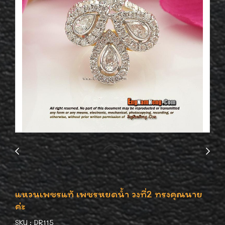
แหวนเพชรแท้ เพชรหยดน้ำ วงที่2 ทรงคุณนาย
ค่ะ
SKU : DR115