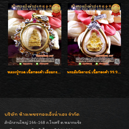
หลวงปู่ทวด เนื้อทองคำ เลี่ยมกรอบทองคำประดับเพชรแท้และพลอยนพเก้า น่ารักมากๆค่ะ
พระสังกัจจายน์ เนื้อทองคำ 99.99%
บริษัท ห้างเพชรทองเอ็งน่ำเฮง จำกัด
สำนักงานใหญ่ 166-168 ถ.โพศรี ต.หมากแข้ง