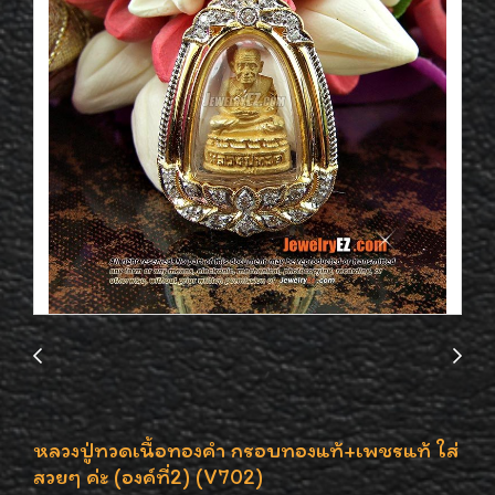
หลวงปู่ทวดเนื้อทองคำ กรอบทองแท้+เพชรแท้ ใส่
สวยๆ ค่ะ (องค์ที่2) (V702)