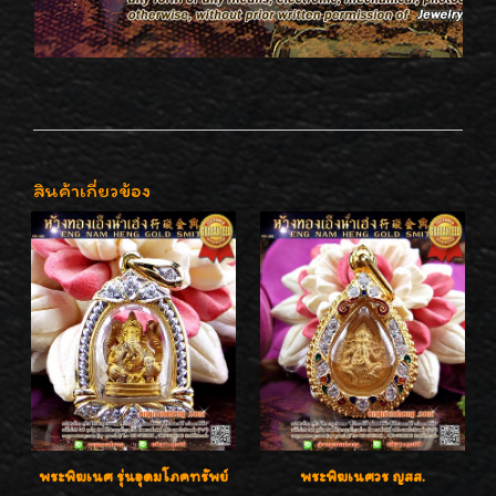
สินค้าเกี่ยวข้อง
พระพิฆเนศ รุ่นอุดมโภคทรัพย์
พระพิฆเนศวร ญสส.