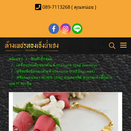
089-7113268 ( คุณหน่อย )
หน้าแรก
สินค้าทั้งหมด
เครื่องประดับทองคำแท้ (Genuine Gold Jewelry)
สร้อยข้อมือทองคำแท้ (Genuine Gold Bracelet)
สร้อยแขนทอง 99.99% (24k) ลายดอกไม้ สวยๆน่ารักมั๊กมาก..
นน.11.73กรัม