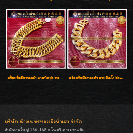
สร้อยข้อมือทองคำ ลายบิดยุ่ง ทองคำ 96.5% น้ำหนัก 3 บาท สวยน่าสะสมค่ะ
สร้อยข้อมือทองคำ ลายบิดโปร่งแกะลาย ทองคำ 96.5% น้ำหนัก 5 บาท สวยค่ะ
บริษัท ห้างเพชรทองเอ็งน่ำเฮง จำกัด
สำนักงานใหญ่ 166-168 ถ.โพศรี ต.หมากแข้ง