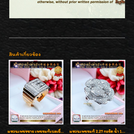
สินค้าเกี่ยวข้อง
แหวนเพชรชาย เพชรแท้เบลเยี่ยมคัท น้ำ100% D-Color/VVS 2.46 กะรัต
แหวนเพชรแท้ 2.27 กะรัต น้ำ 100% เบลเยี่ยมคัท ลวดลายดอกกุหลาบหรู