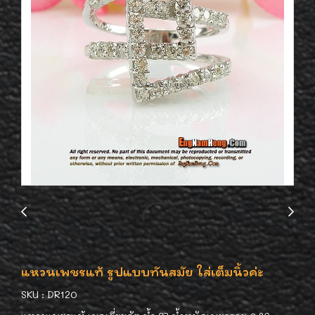
แหวนเพชรแท้ รูปแบบทันสมัย ใส่เต็มนิ้วค่ะ
SKU : DR120