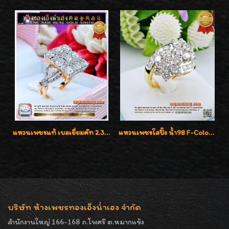
แหวนเพชรแท้ เบลเยี่ยมคัท 2.39 กะรัต น้ำ 98 F-Color/VVS ดีไซน์หน้ากว้างหรูเต็มนิ้ว
แหวนเพชรใสปิ๊ง น้ำ98 F-Color/VVS1 น้ำหนักเพชรรวม 2.56 กะรัต ใส่เต็มนิ้วเพชรเป็นน้ำเป็นเนื้อสวยมากๆค่ะ
บริษัท ห้างเพชรทองเอ็งน่ำเฮง จำกัด
สำนักงานใหญ่ 166-168 ถ.โพศรี ต.หมากแข้ง