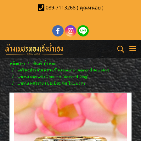
089-7113268 ( คุณหน่อย )
หน้าแรก
สินค้าทั้งหมด
เครื่องประดับเพชรแท้ (Genuine Diamond Jewelry)
แหวนเพชรแท้ (Genuine Diamond Ring)
แหวนเพชรชาย เบลเยี่ยมคัต ไม่แพงค่ะ