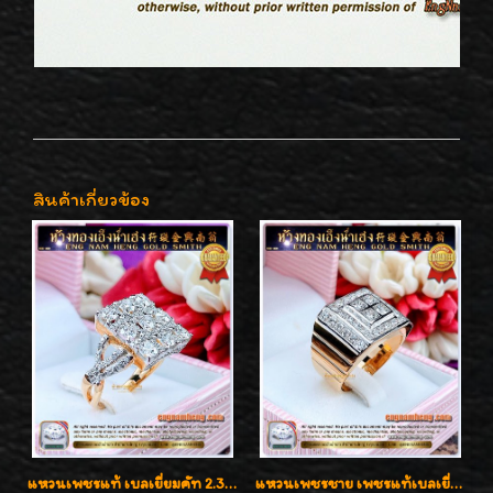
สินค้าเกี่ยวข้อง
แหวนเพชรแท้ เบลเยี่ยมคัท 2.39 กะรัต น้ำ 98 F-Color/VVS ดีไซน์หน้ากว้างหรูเต็มนิ้ว
แหวนเพชรชาย เพชรแท้เบลเยี่ยมคัท น้ำ100% D-Color/VVS 2.46 กะรัต