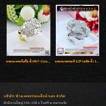
แหวนเพชรใสปิ๊ง น้ำ98 F-Color/VVS1 น้ำหนักเพชรรวม 2.56 กะรัต ใส่เต็มนิ้วเพชรเป็นน้ำเป็นเนื้อสวยมากๆค่ะ
แหวนเพชรแท้ 2.27 กะรัต น้ำ 100% เบลเยี่ยมคัท ลวดลายดอกกุหลาบหรู
บริษัท ห้างเพชรทองเอ็งน่ำเฮง จำกัด
สำนักงานใหญ่ 166-168 ถ.โพศรี ต.หมากแข้ง