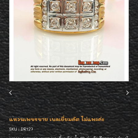
แหวนเพชรชาย เบลเยี่ยมคัต ไม่แพงค่ะ
SKU : DR127